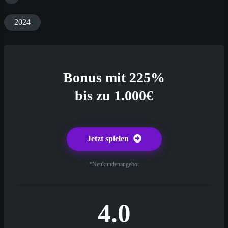
2024
Bonus mit 225%
bis zu 1.000€
Jetzt spielen
*Neukundenangebot
4.0