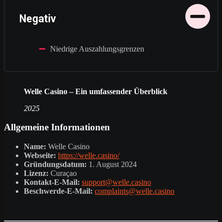
Negativ
Niedrige Auszahlungsgrenzen
Welle Casino – Ein umfassender Überblick
2025
Allgemeine Informationen
Name:
Welle Casino
Webseite:
https://welle.casino/
Gründungsdatum:
1. August 2024
Lizenz:
Curaçao
Kontakt-E-Mail:
support@welle.casino
Beschwerde-E-Mail:
complaints@welle.casino