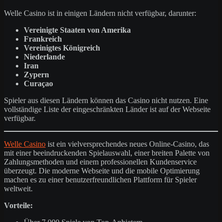
Welle Casino ist in einigen Ländern nicht verfügbar, darunter:
Vereinigte Staaten von Amerika
Frankreich
Vereinigtes Königreich
Niederlande
Iran
Zypern
Curaçao
Spieler aus diesen Ländern können das Casino nicht nutzen. Eine
vollständige Liste der eingeschränkten Länder ist auf der Webseite
verfügbar.
Welle Casino
ist ein vielversprechendes neues Online-Casino, das
mit einer beeindruckenden Spielauswahl, einer breiten Palette von
Zahlungsmethoden und einem professionellen Kundenservice
überzeugt. Die moderne Webseite und die mobile Optimierung
machen es zu einer benutzerfreundlichen Plattform für Spieler
weltweit.
Vorteile: