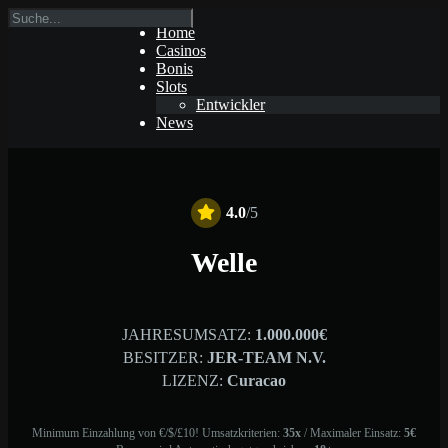
Home
Casinos
Bonis
Slots
Entwickler
News
4.0
/5
Welle
JAHRESUMSATZ:
1.000.000€
BESITZER:
JER-TEAM N.V.
LIZENZ:
Curacao
Minimum Einzahlung von €/$/£10! Umsatzkriterien:
35x
/ Maximaler Einsatz:
5€