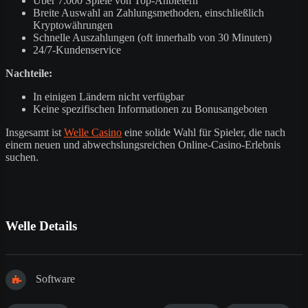
Über 7.000 Spiele von Top-Anbietern
Breite Auswahl an Zahlungsmethoden, einschließlich
Kryptowährungen
Schnelle Auszahlungen (oft innerhalb von 30 Minuten)
24/7-Kundenservice
Nachteile:
In einigen Ländern nicht verfügbar
Keine spezifischen Informationen zu Bonusangeboten
Insgesamt ist
Welle Casino
eine solide Wahl für Spieler, die nach
einem neuen und abwechslungsreichen Online-Casino-Erlebnis
suchen.
Welle Details
Software