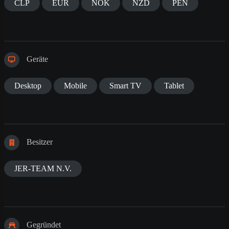
CLP
EUR
NOK
NZD
PEN
Geräte
Desktop
Mobile
Smart TV
Tablet
Besitzer
JER-TEAM N.V.
Gegründet