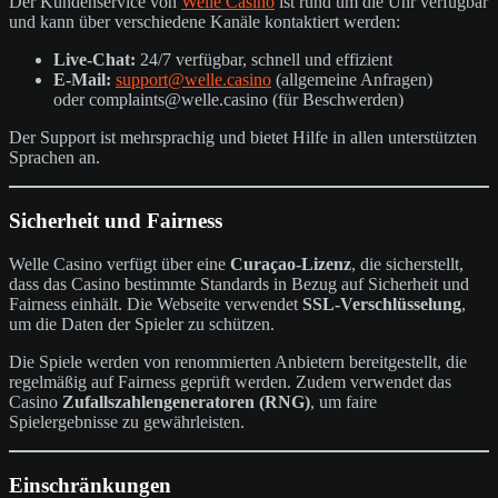
Der Kundenservice von
Welle Casino
ist rund um die Uhr verfügbar
und kann über verschiedene Kanäle kontaktiert werden:
Live-Chat:
24/7 verfügbar, schnell und effizient
E-Mail:
support@welle.casino
(allgemeine Anfragen)
oder complaints@welle.casino (für Beschwerden)
Der Support ist mehrsprachig und bietet Hilfe in allen unterstützten
Sprachen an.
Sicherheit und Fairness
Welle Casino verfügt über eine
Curaçao-Lizenz
, die sicherstellt,
dass das Casino bestimmte Standards in Bezug auf Sicherheit und
Fairness einhält. Die Webseite verwendet
SSL-Verschlüsselung
,
um die Daten der Spieler zu schützen.
Die Spiele werden von renommierten Anbietern bereitgestellt, die
regelmäßig auf Fairness geprüft werden. Zudem verwendet das
Casino
Zufallszahlengeneratoren (RNG)
, um faire
Spielergebnisse zu gewährleisten.
Einschränkungen