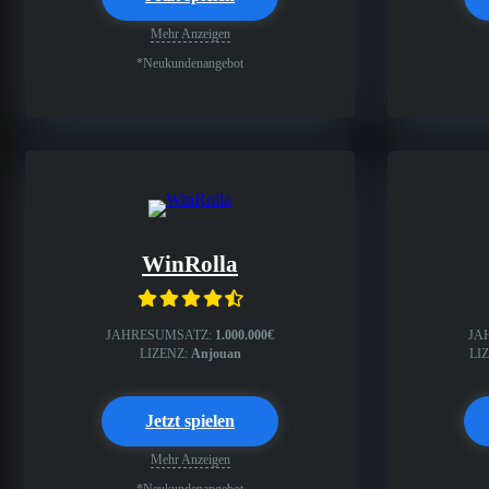
Mehr Anzeigen
*Neukundenangebot
WinRolla
JAHRESUMSATZ:
1.000.000€
JA
LIZENZ:
Anjouan
LI
Jetzt spielen
Mehr Anzeigen
*Neukundenangebot