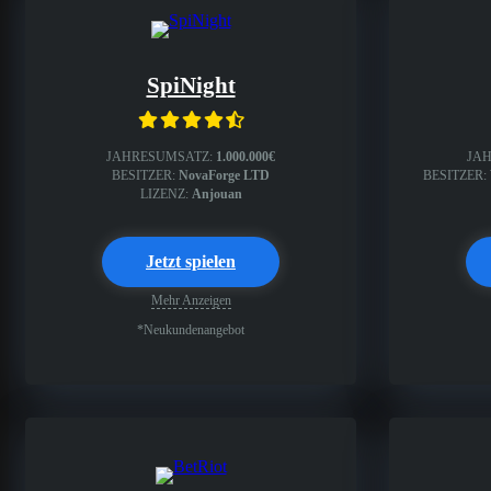
SpiNight
JAHRESUMSATZ:
1.000.000€
JA
BESITZER:
NovaForge LTD
BESITZER:
LIZENZ:
Anjouan
Jetzt spielen
Mehr Anzeigen
*Neukundenangebot