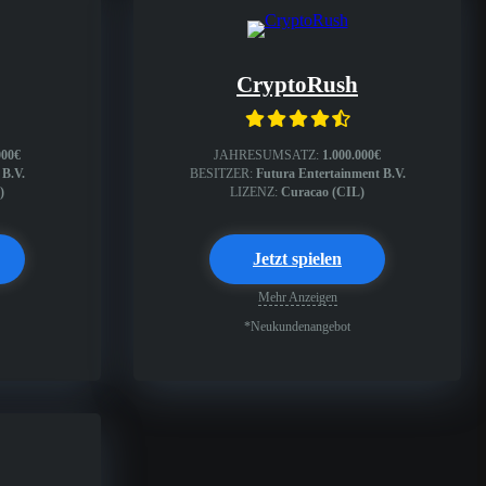
CryptoRush
000€
JAHRESUMSATZ:
1.000.000€
B.V.
BESITZER:
Futura Entertainment B.V.
)
LIZENZ:
Curacao (CIL)
Jetzt spielen
Mehr Anzeigen
*Neukundenangebot