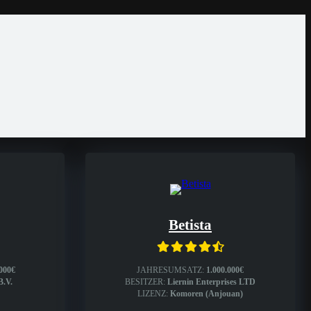
Betista
.000€
JAHRESUMSATZ:
1.000.000€
B.V.
BESITZER:
Liernin Enterprises LTD
LIZENZ:
Komoren (Anjouan)