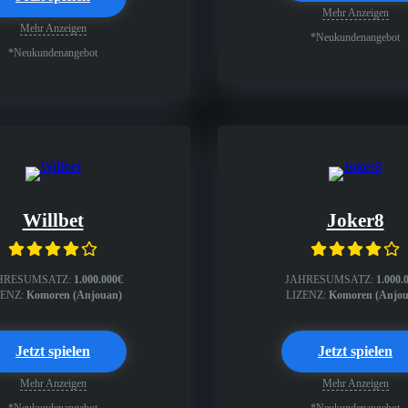
Mehr Anzeigen
Mehr Anzeigen
*Neukundenangebot
*Neukundenangebot
Willbet
Joker8
HRESUMSATZ:
1.000.000€
JAHRESUMSATZ:
1.000.
ZENZ:
Komoren (Anjouan)
LIZENZ:
Komoren (Anjou
Jetzt spielen
Jetzt spielen
Mehr Anzeigen
Mehr Anzeigen
*Neukundenangebot
*Neukundenangebot