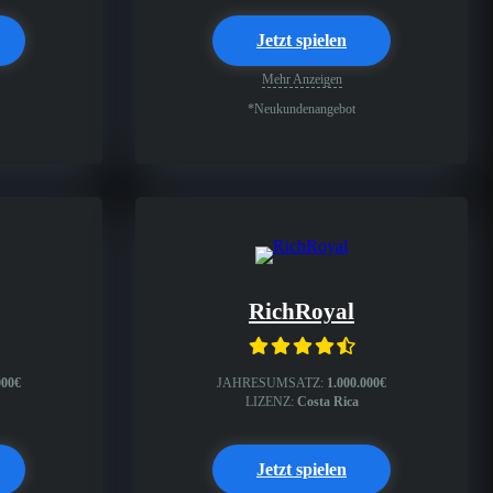
Jetzt spielen
Mehr Anzeigen
*Neukundenangebot
RichRoyal
000€
JAHRESUMSATZ:
1.000.000€
LIZENZ:
Costa Rica
Jetzt spielen