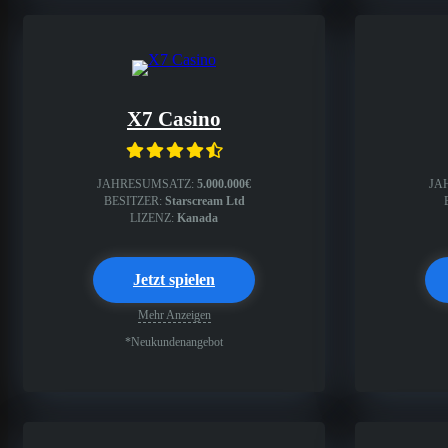
X7 Casino
JAHRESUMSATZ:
5.000.000€
JA
BESITZER:
Starscream Ltd
LIZENZ:
Kanada
Jetzt spielen
Mehr Anzeigen
*Neukundenangebot