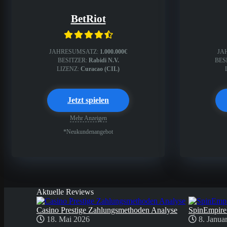
BetRiot
JAHRESUMSATZ:
1.000.000€
JA
BESITZER:
Rabidi N.V.
BES
LIZENZ:
Curacao (CIL)
Jetzt spielen
Mehr Anzeigen
*Neukundenangebot
Aktuelle Reviews
Casino Prestige Zahlungsmethoden Analyse
SpinEmpire
18. Mai 2026
8. Janua