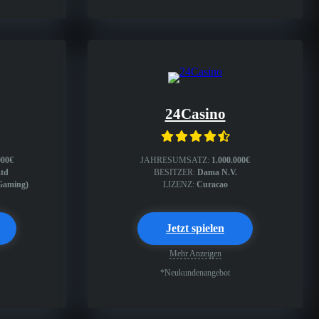
24Casino
000€
JAHRESUMSATZ:
1.000.000€
td
BESITZER:
Dama N.V.
Gaming)
LIZENZ:
Curacao
Jetzt spielen
Mehr Anzeigen
*Neukundenangebot