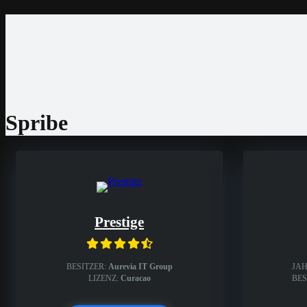
Home
Casinos
Bonis
Slots
Entw
News
Spribe
Prestige
BESITZER:
Aurevia IT Group
JA
LIZENZ:
Curacao
BES