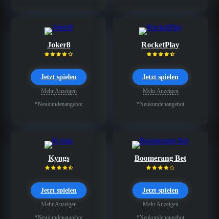
Joker8
RocketPlay
Jetzt spielen
Jetzt spielen
Mehr Anzeigen
Mehr Anzeigen
*Neukundenangebot
*Neukundenangebot
Kyngs
Boomerang Bet
Jetzt spielen
Jetzt spielen
Mehr Anzeigen
Mehr Anzeigen
*Neukundenangebot
*Neukundenangebot