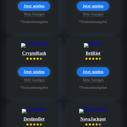
Jetzt spielen
Jetzt spielen
Mehr Anzeigen
Mehr Anzeigen
*Neukundenangebot
*Neukundenangebot
CryptoRush
BetRiot
Jetzt spielen
Jetzt spielen
Mehr Anzeigen
Mehr Anzeigen
*Neukundenangebot
*Neukundenangebot
DestinoBet
NovaJackpot