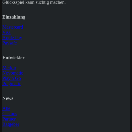
Glücksspiel kann süchtig machen.
Einzahlung
Mastercard
Visa
Apple Pay
Paysafe
Entwickler
Merkur
Novomatic
Play'n Go
Pragmatic
News
Alle
Casinos
Partner
Ratgeber