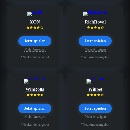
XON
RichRoyal
Jetzt spielen
Jetzt spielen
Mehr Anzeigen
Mehr Anzeigen
*Neukundenangebot
*Neukundenangebot
WinRolla
Willbet
Jetzt spielen
Jetzt spielen
Mehr Anzeigen
Mehr Anzeigen
*Neukundenangebot
*Neukundenangebot