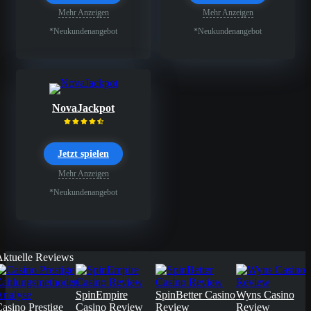
Mehr Anzeigen
Mehr Anzeigen
*Neukundenangebot
*Neukundenangebot
NovaJackpot
Jetzt spielen
Mehr Anzeigen
*Neukundenangebot
Aktuelle Reviews
SpinEmpire
SpinBetter Casino
Wyns Casino
asino Prestige
Casino Review
Review
Review