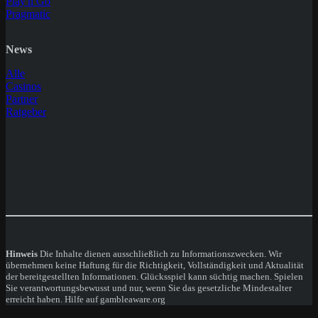
Play'n Go
Pragmatic
News
Alle
Casinos
Partner
Ratgeber
Hinweis
Die Inhalte dienen ausschließlich zu Informationszwecken. Wir
übernehmen keine Haftung für die Richtigkeit, Vollständigkeit und Aktualität
der bereitgestellten Informationen. Glücksspiel kann süchtig machen. Spielen
Sie verantwortungsbewusst und nur, wenn Sie das gesetzliche Mindestalter
erreicht haben. Hilfe auf gambleaware.org