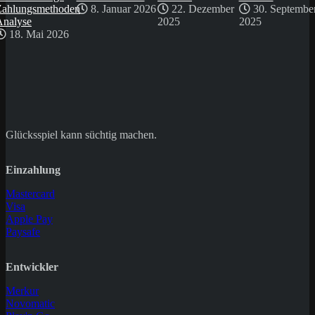
Zahlungsmethoden
8. Januar 2026
22. Dezember
30. Septembe
Analyse
2025
2025
18. Mai 2026
Glücksspiel kann süchtig machen.
Einzahlung
Mastercard
Visa
Apple Pay
Paysafe
Entwickler
Merkur
Novomatic