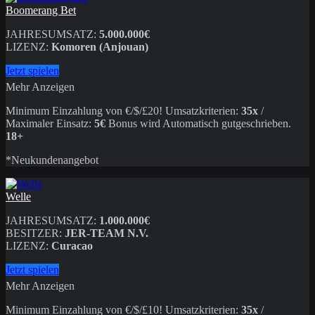
Boomerang Bet
JAHRESUMSATZ:
5.000.000€
LIZENZ:
Komoren (Anjouan)
Jetzt spielen
Mehr Anzeigen
Minimum Einzahlung von €/$/£20! Umsatzkriterien:
35x
/
Maximaler Einsatz:
5€
Bonus wird Automatisch gutgeschrieben.
18+
*Neukundenangebot
Welle
JAHRESUMSATZ:
1.000.000€
BESITZER:
JER-TEAM N.V.
LIZENZ:
Curacao
Jetzt spielen
Mehr Anzeigen
Minimum Einzahlung von €/$/£10! Umsatzkriterien:
35x
/