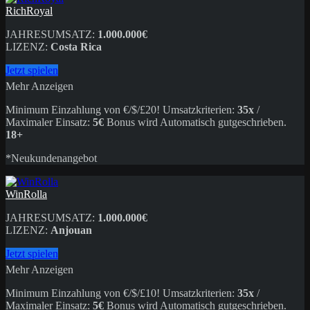
RichRoyal
JAHRESUMSATZ:
1.000.000€
LIZENZ:
Costa Rica
Jetzt spielen
Mehr Anzeigen
Minimum Einzahlung von €/$/£20! Umsatzkriterien:
35x
/
Maximaler Einsatz:
5€
Bonus wird Automatisch gutgeschrieben.
18+
*Neukundenangebot
WinRolla
JAHRESUMSATZ:
1.000.000€
LIZENZ:
Anjouan
Jetzt spielen
Mehr Anzeigen
Minimum Einzahlung von €/$/£10! Umsatzkriterien:
35x
/
Maximaler Einsatz:
5€
Bonus wird Automatisch gutgeschrieben.