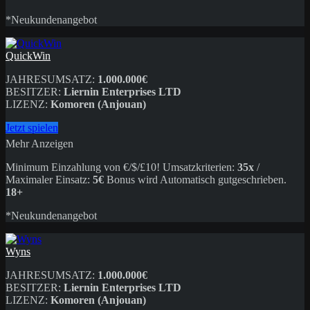
*Neukundenangebot
QuickWin
JAHRESUMSATZ:
1.000.000€
BESITZER:
Liernin Enterprises LTD
LIZENZ:
Komoren (Anjouan)
Jetzt spielen
Mehr Anzeigen
Minimum Einzahlung von €/$/£10! Umsatzkriterien:
35x
/
Maximaler Einsatz:
5€
Bonus wird Automatisch gutgeschrieben.
18+
*Neukundenangebot
Wyns
JAHRESUMSATZ:
1.000.000€
BESITZER:
Liernin Enterprises LTD
LIZENZ:
Komoren (Anjouan)