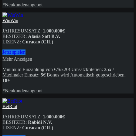
*Neukundenangebot
WinWin
JAHRESUMSATZ:
1.000.000€
BESITZER:
Alasia Soft B.V.
LIZENZ:
Curacao (CIL)
Jetzt spielen
Mehr Anzeigen
Minimum Einzahlung von €/$/£20! Umsatzkriterien:
35x
/
Maximaler Einsatz:
5€
Bonus wird Automatisch gutgeschrieben.
18+
*Neukundenangebot
BetRiot
JAHRESUMSATZ:
1.000.000€
BESITZER:
Rabidi N.V.
LIZENZ:
Curacao (CIL)