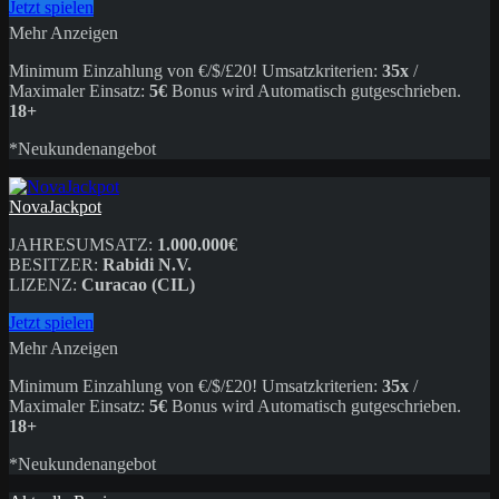
Jetzt spielen
Mehr Anzeigen
Minimum Einzahlung von €/$/£20! Umsatzkriterien:
35x
/
Maximaler Einsatz:
5€
Bonus wird Automatisch gutgeschrieben.
18+
*Neukundenangebot
NovaJackpot
JAHRESUMSATZ:
1.000.000€
BESITZER:
Rabidi N.V.
LIZENZ:
Curacao (CIL)
Jetzt spielen
Mehr Anzeigen
Minimum Einzahlung von €/$/£20! Umsatzkriterien:
35x
/
Maximaler Einsatz:
5€
Bonus wird Automatisch gutgeschrieben.
18+
*Neukundenangebot