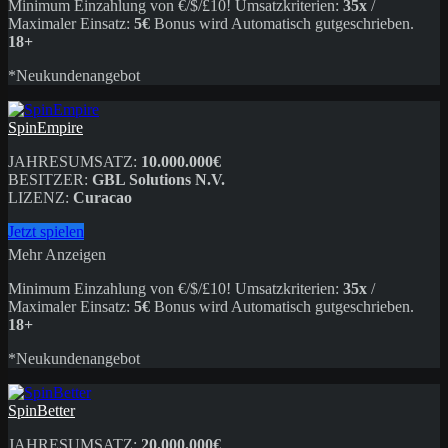
Minimum Einzahlung von €/$/£10! Umsatzkriterien:
35x
/
Maximaler Einsatz:
5€
Bonus wird Automatisch gutgeschrieben.
18+
*Neukundenangebot
SpinEmpire
JAHRESUMSATZ:
10.000.000€
BESITZER:
GBL Solutions N.V.
LIZENZ:
Curacao
Jetzt spielen
Mehr Anzeigen
Minimum Einzahlung von €/$/£10! Umsatzkriterien:
35x
/
Maximaler Einsatz:
5€
Bonus wird Automatisch gutgeschrieben.
18+
*Neukundenangebot
SpinBetter
JAHRESUMSATZ:
20.000.000€