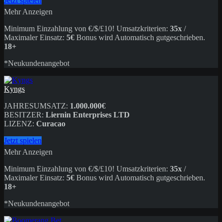
Jetzt spielen
Mehr Anzeigen
Minimum Einzahlung von €/$/£10! Umsatzkriterien:
35x
/
Maximaler Einsatz:
5€
Bonus wird Automatisch gutgeschrieben.
18+
*Neukundenangebot
Kyngs
JAHRESUMSATZ:
1.000.000€
BESITZER:
Liernin Enterprises LTD
LIZENZ:
Curacao
Jetzt spielen
Mehr Anzeigen
Minimum Einzahlung von €/$/£10! Umsatzkriterien:
35x
/
Maximaler Einsatz:
5€
Bonus wird Automatisch gutgeschrieben.
18+
*Neukundenangebot