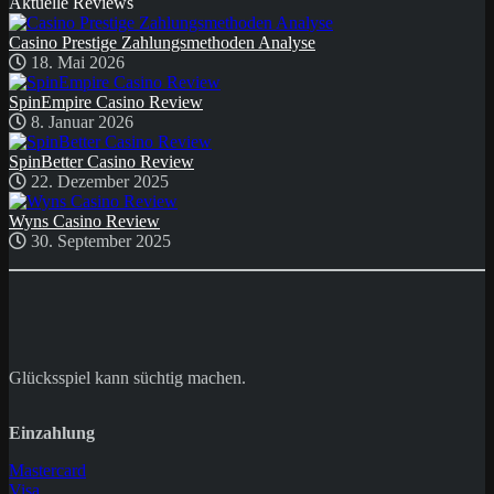
Aktuelle Reviews
Casino Prestige Zahlungsmethoden Analyse
18. Mai 2026
SpinEmpire Casino Review
8. Januar 2026
SpinBetter Casino Review
22. Dezember 2025
Wyns Casino Review
30. September 2025
Glücksspiel kann süchtig machen.
Einzahlung
Mastercard
Visa