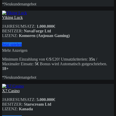
*Neukundenangebot
Viking Luck
JAHRESUMSATZ:
1.000.000€
BESITZER:
NovaForge Ltd
LIZENZ:
Komoren (Anjouan Gaming)
Jetzt spielen
Mehr Anzeigen
Minimum Einzahlung von €/$/£20! Umsatzkriterien:
35x
/
Maximaler Einsatz:
5€
Bonus wird Automatisch gutgeschrieben.
18+
*Neukundenangebot
X7 Casino
JAHRESUMSATZ:
5.000.000€
BESITZER:
Starscream Ltd
LIZENZ:
Kanada