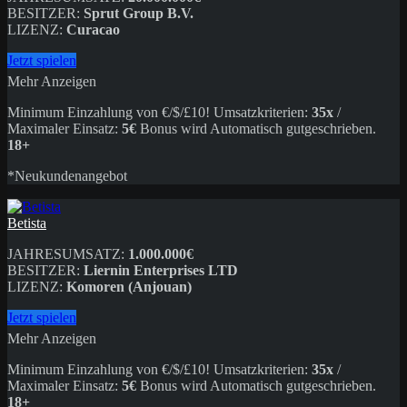
BESITZER:
Sprut Group B.V.
LIZENZ:
Curacao
Jetzt spielen
Mehr Anzeigen
Minimum Einzahlung von €/$/£10! Umsatzkriterien:
35x
/
Maximaler Einsatz:
5€
Bonus wird Automatisch gutgeschrieben.
18+
*Neukundenangebot
Betista
JAHRESUMSATZ:
1.000.000€
BESITZER:
Liernin Enterprises LTD
LIZENZ:
Komoren (Anjouan)
Jetzt spielen
Mehr Anzeigen
Minimum Einzahlung von €/$/£10! Umsatzkriterien:
35x
/
Maximaler Einsatz:
5€
Bonus wird Automatisch gutgeschrieben.
18+