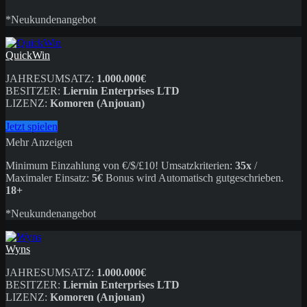
*Neukundenangebot
QuickWin
JAHRESUMSATZ:
1.000.000€
BESITZER:
Liernin Enterprises LTD
LIZENZ:
Komoren (Anjouan)
Jetzt spielen
Mehr Anzeigen
Minimum Einzahlung von €/$/£10! Umsatzkriterien:
35x
/
Maximaler Einsatz:
5€
Bonus wird Automatisch gutgeschrieben.
18+
*Neukundenangebot
Wyns
JAHRESUMSATZ:
1.000.000€
BESITZER:
Liernin Enterprises LTD
LIZENZ:
Komoren (Anjouan)