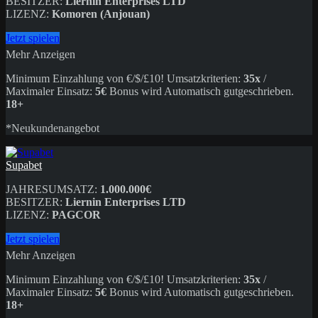
BESITZER:
Liernin Enterprises LTD
LIZENZ:
Komoren (Anjouan)
Jetzt spielen
Mehr Anzeigen
Minimum Einzahlung von €/$/£10! Umsatzkriterien:
35x
/
Maximaler Einsatz:
5€
Bonus wird Automatisch gutgeschrieben.
18+
*Neukundenangebot
Supabet
JAHRESUMSATZ:
1.000.000€
BESITZER:
Liernin Enterprises LTD
LIZENZ:
PAGCOR
Jetzt spielen
Mehr Anzeigen
Minimum Einzahlung von €/$/£10! Umsatzkriterien:
35x
/
Maximaler Einsatz:
5€
Bonus wird Automatisch gutgeschrieben.
18+