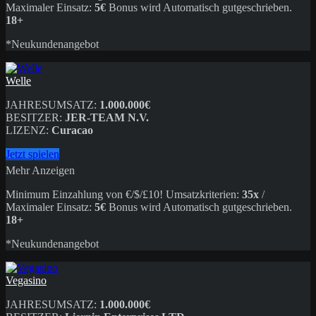
Maximaler Einsatz:
5€
Bonus wird Automatisch gutgeschrieben.
18+
*Neukundenangebot
Welle
JAHRESUMSATZ:
1.000.000€
BESITZER:
JER-TEAM N.V.
LIZENZ:
Curacao
Jetzt spielen
Mehr Anzeigen
Minimum Einzahlung von €/$/£10! Umsatzkriterien:
35x
/
Maximaler Einsatz:
5€
Bonus wird Automatisch gutgeschrieben.
18+
*Neukundenangebot
Vegasino
JAHRESUMSATZ:
1.000.000€