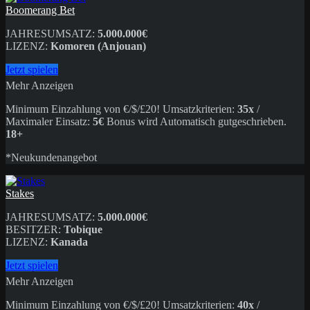
Boomerang Bet
JAHRESUMSATZ:
5.000.000€
LIZENZ:
Komoren (Anjouan)
Jetzt spielen
Mehr Anzeigen
Minimum Einzahlung von €/$/£20! Umsatzkriterien:
35x
/
Maximaler Einsatz:
5€
Bonus wird Automatisch gutgeschrieben.
18+
*Neukundenangebot
Stakes
JAHRESUMSATZ:
5.000.000€
BESITZER:
Tobique
LIZENZ:
Kanada
Jetzt spielen
Mehr Anzeigen
Minimum Einzahlung von €/$/£20! Umsatzkriterien:
40x
/