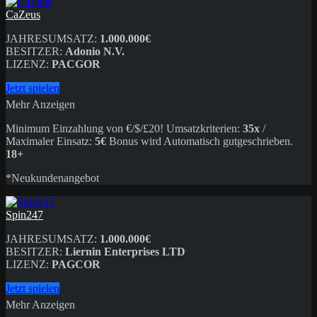
CaZeus
JAHRESUMSATZ:
1.000.000€
BESITZER:
Adonio N.V.
LIZENZ:
PACGOR
Jetzt spielen
Mehr Anzeigen
Minimum Einzahlung von €/$/£20! Umsatzkriterien:
35x
/
Maximaler Einsatz:
5€
Bonus wird Automatisch gutgeschrieben.
18+
*Neukundenangebot
Spin247
JAHRESUMSATZ:
1.000.000€
BESITZER:
Liernin Enterprises LTD
LIZENZ:
PAGCOR
Jetzt spielen
Mehr Anzeigen