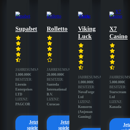
Supabet
Rolletto
Viking
X7
Luck
Casino
JAHRESUMSATZ:
JAHRESUMSATZ:
1.000.000€
20.000.000€
JAHRESUMSATZ:
JAHRESUMS
BESITZER:
BESITZER:
1.000.000€
5.000.000€
Liernin
Santeda
BESITZER:
BESITZER:
Enterprises
International
NovaForge
Starscream
LTD
B.V.
Ltd
Ltd
LIZENZ:
LIZENZ:
LIZENZ:
LIZENZ:
PAGCOR
Curacao
Komoren
Kanada
(Anjouan
Gaming)
Jetzt
Jetzt
Jet
spielen
spielen