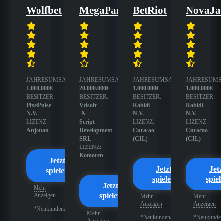
Wolfbet
MegaPari
BetRiot
NovaJa
JAHRESUMSATZ:
JAHRESUMSATZ:
JAHRESUMSATZ:
JAHRESUMS
1.000.000€
20.000.000€
1.000.000€
1.000.000€
BESITZER:
BESITZER:
BESITZER:
BESITZER:
PixelPulse
Vdsoft
Rabidi
Rabidi
N.V.
&
N.V.
N.V.
LIZENZ:
Script
LIZENZ:
LIZENZ:
Anjouan
Development
Curacao
Curacao
SRL
(CIL)
(CIL)
LIZENZ:
Komoren
Jetzt
Jetzt
Jet
spielen
spielen
spie
Jetzt
Mehr
spielen
Anzeigen
Mehr
Mehr
Anzeigen
Anzeigen
*Neukundenangebot
Mehr
*Neukundenangebot
*Neukunde
Anzeigen