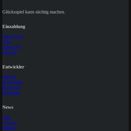
Glücksspiel kann süchtig machen.
Einzahlung
Mastercard
Visa
Apple Pay
Paysafe
Entwickler
Merkur
Novomatic
Play'n Go
Pragmatic
News
Alle
Casinos
Partner