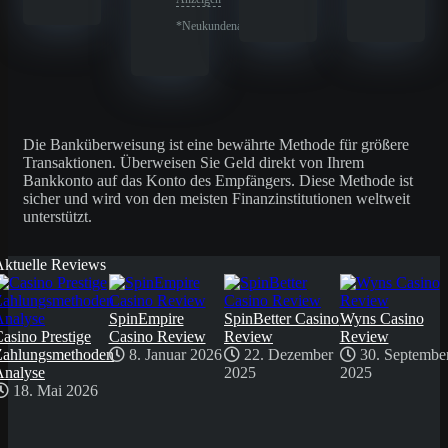
*Neukundenangebot
Die Banküberweisung ist eine bewährte Methode für größere
Transaktionen. Überweisen Sie Geld direkt von Ihrem
Bankkonto auf das Konto des Empfängers. Diese Methode ist
sicher und wird von den meisten Finanzinstitutionen weltweit
unterstützt.
Aktuelle Reviews
SpinEmpire
SpinBetter Casino
Wyns Casino
asino Prestige
Casino Review
Review
Review
Zahlungsmethoden
8. Januar 2026
22. Dezember
30. Septembe
Analyse
2025
2025
18. Mai 2026