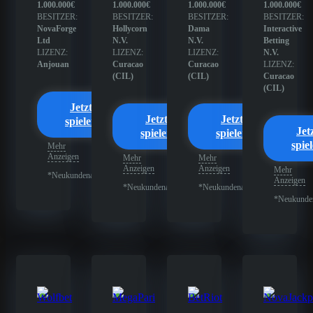
1.000.000€
1.000.000€
1.000.000€
1.000.000€
BESITZER:
BESITZER:
BESITZER:
BESITZER:
NovaForge
Hollycorn
Dama
Interactive
Ltd
N.V.
N.V.
Betting
LIZENZ:
LIZENZ:
LIZENZ:
N.V.
Anjouan
Curacao
Curacao
LIZENZ:
(CIL)
(CIL)
Curacao
(CIL)
Jetzt
Jetzt
Jetzt
spielen
Jet
spielen
spielen
spie
Mehr
Anzeigen
Mehr
Mehr
Anzeigen
Anzeigen
Mehr
*Neukundenangebot
Anzeigen
*Neukundenangebot
*Neukundenangebot
*Neukunde