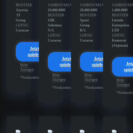
BESITZER:
JAHRESUMSATZ:
JAHRESUMSATZ:
JAHRESUMS
Aurevia
10.000.000€
20.000.000€
1.000.000€
IT
BESITZER:
BESITZER:
BESITZER:
Group
GBL
Sprut
Liernin
LIZENZ:
Solutions
Group
Enterprises
Curacao
N.V.
B.V.
LTD
LIZENZ:
LIZENZ:
LIZENZ:
Curacao
Curacao
Komoren
(Anjouan)
Jetzt
spielen
Jetzt
Jetzt
Jet
spielen
spielen
Mehr
spie
Anzeigen
Mehr
Mehr
*Neukundenangebot
Anzeigen
Anzeigen
Mehr
Anzeigen
*Neukundenangebot
*Neukundenangebot
*Neukunde