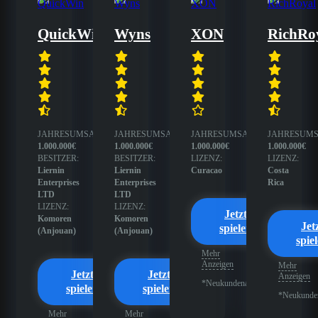
QuickWin
Wyns
XON
RichRo
JAHRESUMSATZ:
JAHRESUMSATZ:
JAHRESUMSATZ:
JAHRESUMS
1.000.000€
1.000.000€
1.000.000€
1.000.000€
BESITZER:
BESITZER:
LIZENZ:
LIZENZ:
Liernin
Liernin
Curacao
Costa
Enterprises
Enterprises
Rica
LTD
LTD
LIZENZ:
LIZENZ:
Jetzt
Komoren
Komoren
Jet
spielen
(Anjouan)
(Anjouan)
spie
Mehr
Anzeigen
Mehr
Jetzt
Jetzt
Anzeigen
*Neukundenangebot
spielen
spielen
*Neukunde
Mehr
Mehr