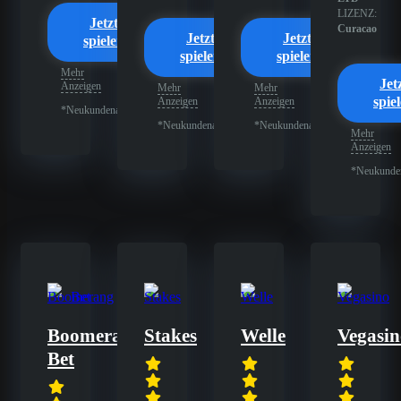
LIZENZ:
Jetzt
Curacao
Jetzt
Jetzt
spielen
spielen
spielen
Mehr
Jet
Anzeigen
Mehr
Mehr
spie
Anzeigen
Anzeigen
*Neukundenangebot
*Neukundenangebot
*Neukundenangebot
Mehr
Anzeigen
*Neukunde
Boomerang
Stakes
Welle
Vegasin
Bet