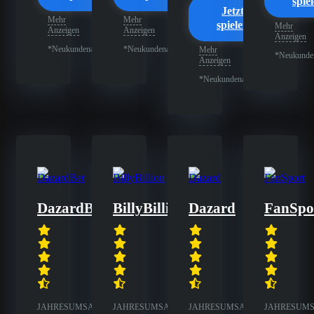
spie
Jetzt
Mehr
Mehr
spielen
Mehr
Anzeigen
Anzeigen
Anzeigen
*Neukundenangebot
*Neukundenangebot
Mehr
*Neukunde
Anzeigen
*Neukundenangebot
DazardBet
BillyBillion
Dazard
FanSpo
JAHRESUMSATZ:
JAHRESUMSATZ:
JAHRESUMSATZ:
JAHRESUMS