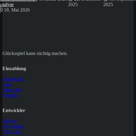
Analyse
2025
2025
18. Mai 2026
Glücksspiel kann süchtig machen.
Einzahlung
Mastercard
Visa
Apple Pay
Paysafe
Entwickler
Merkur
Novomatic
Play'n Go