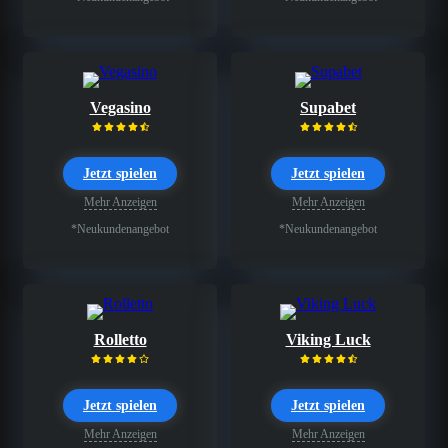
Vegasino
Supabet
Jetzt spielen
Jetzt spielen
Mehr Anzeigen
Mehr Anzeigen
*Neukundenangebot
*Neukundenangebot
Rolletto
Viking Luck
Jetzt spielen
Jetzt spielen
Mehr Anzeigen
Mehr Anzeigen