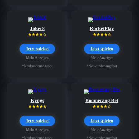
Joker8
RocketPlay
Jetzt spielen
Jetzt spielen
Mehr Anzeigen
Mehr Anzeigen
*Neukundenangebot
*Neukundenangebot
Kyngs
Boomerang Bet
Jetzt spielen
Jetzt spielen
Mehr Anzeigen
Mehr Anzeigen
*Neukundenangebot
*Neukundenangebot