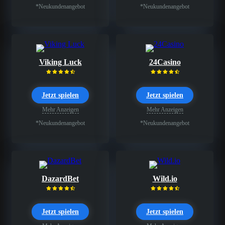
*Neukundenangebot
*Neukundenangebot
Viking Luck
24Casino
Jetzt spielen
Jetzt spielen
Mehr Anzeigen
Mehr Anzeigen
*Neukundenangebot
*Neukundenangebot
DazardBet
Wild.io
Jetzt spielen
Jetzt spielen