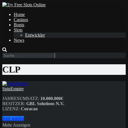
Home
Casinos
Bonis
Slots
Entwickler
News
CLP
SpinEmpire
JAHRESUMSATZ:
10.000.000€
BESITZER:
GBL Solutions N.V.
LIZENZ:
Curacao
Jetzt spielen
Mehr Anzeigen