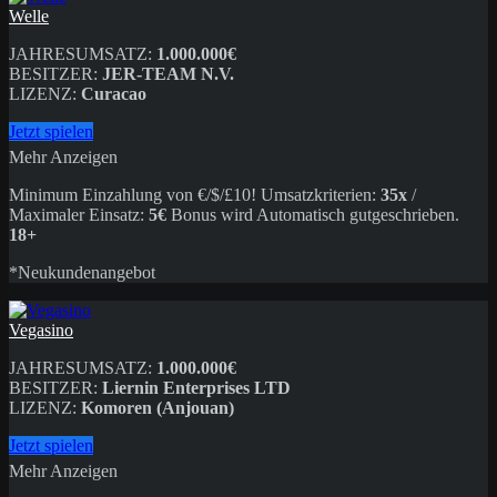
Welle
JAHRESUMSATZ:
1.000.000€
BESITZER:
JER-TEAM N.V.
LIZENZ:
Curacao
Jetzt spielen
Mehr Anzeigen
Minimum Einzahlung von €/$/£10! Umsatzkriterien:
35x
/
Maximaler Einsatz:
5€
Bonus wird Automatisch gutgeschrieben.
18+
*Neukundenangebot
Vegasino
JAHRESUMSATZ:
1.000.000€
BESITZER:
Liernin Enterprises LTD
LIZENZ:
Komoren (Anjouan)
Jetzt spielen
Mehr Anzeigen