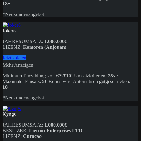
18+
*Neukundenangebot
Joker8
JAHRESUMSATZ:
1.000.000€
LIZENZ:
Komoren (Anjouan)
Jetzt spielen
Mehr Anzeigen
Minimum Einzahlung von €/$/£10! Umsatzkriterien:
35x
/
Maximaler Einsatz:
5€
Bonus wird Automatisch gutgeschrieben.
18+
*Neukundenangebot
Kyngs
JAHRESUMSATZ:
1.000.000€
BESITZER:
Liernin Enterprises LTD
LIZENZ:
Curacao