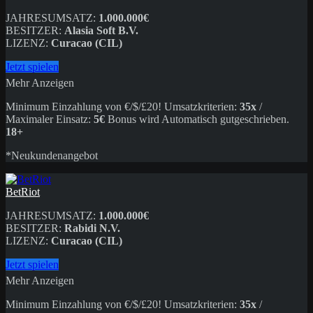
JAHRESUMSATZ:
1.000.000€
BESITZER:
Alasia Soft B.V.
LIZENZ:
Curacao (CIL)
Jetzt spielen
Mehr Anzeigen
Minimum Einzahlung von €/$/£20! Umsatzkriterien:
35x
/
Maximaler Einsatz:
5€
Bonus wird Automatisch gutgeschrieben.
18+
*Neukundenangebot
BetRiot
JAHRESUMSATZ:
1.000.000€
BESITZER:
Rabidi N.V.
LIZENZ:
Curacao (CIL)
Jetzt spielen
Mehr Anzeigen
Minimum Einzahlung von €/$/£20! Umsatzkriterien:
35x
/