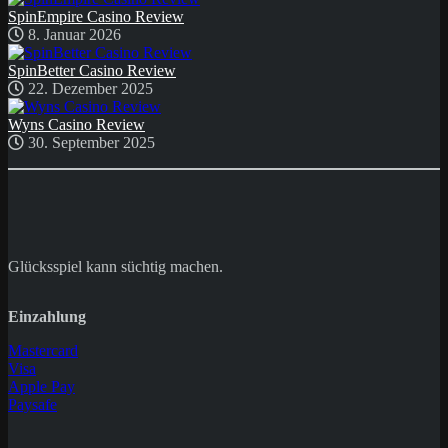
SpinEmpire Casino Review
8. Januar 2026
SpinBetter Casino Review
22. Dezember 2025
Wyns Casino Review
30. September 2025
Glücksspiel kann süchtig machen.
Einzahlung
Mastercard
Visa
Apple Pay
Paysafe