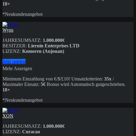
18+
*Neukundenangebot
Wyns
JAHRESUMSATZ:
1.000.000€
BESITZER:
Liernin Enterprises LTD
LIZENZ:
Komoren (Anjouan)
Jetzt spielen
Mehr Anzeigen
Minimum Einzahlung von €/$/£10! Umsatzkriterien:
35x
/
Maximaler Einsatz:
5€
Bonus wird Automatisch gutgeschrieben.
18+
*Neukundenangebot
XON
JAHRESUMSATZ:
1.000.000€
LIZENZ:
Curacao