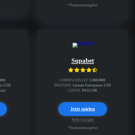
*Neukundenangebot
Supabet
000€
JAHRESUMSATZ:
1.000.000€
ses LTD
BESITZER:
Liernin Enterprises LTD
an)
LIZENZ:
PAGCOR
Jetzt spielen
Mehr Anzeigen
*Neukundenangebot