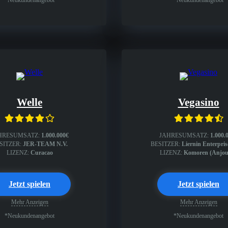
Welle
Vegasino
HRESUMSATZ:
1.000.000€
JAHRESUMSATZ:
1.000.
SITZER:
JER-TEAM N.V.
BESITZER:
Liernin Enterpri
LIZENZ:
Curacao
LIZENZ:
Komoren (Anjou
Jetzt spielen
Jetzt spielen
Mehr Anzeigen
Mehr Anzeigen
*Neukundenangebot
*Neukundenangebot