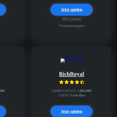
Jetzt spielen
Mehr Anzeigen
*Neukundenangebot
RichRoyal
000€
JAHRESUMSATZ:
1.000.000€
LIZENZ:
Costa Rica
Jetzt spielen