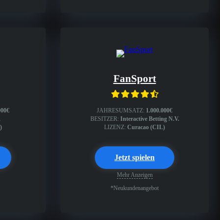
FanSport
000€
JAHRESUMSATZ:
1.000.000€
.
BESITZER:
Interactive Betting N.V.
)
LIZENZ:
Curacao (CIL)
Jetzt spielen
Mehr Anzeigen
*Neukundenangebot