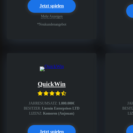
Jetzt spielen
Mehr Anzeigen
*Neukundenangebot
QuickWin
JAHRESUMSATZ:
1.000.000€
JA
BESITZER:
Liernin Enterprises LTD
BESIT
LIZENZ:
Komoren (Anjouan)
LI
Jetzt spielen