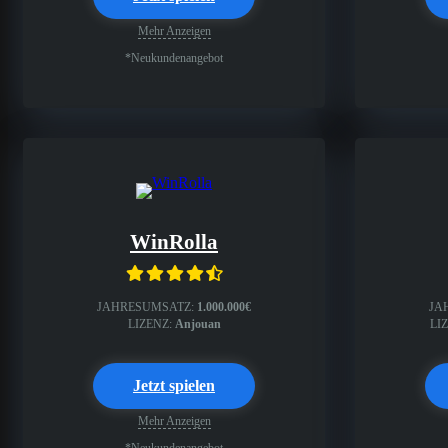
Mehr Anzeigen
*Neukundenangebot
WinRolla
JAHRESUMSATZ:
1.000.000€
JA
LIZENZ:
Anjouan
LI
Jetzt spielen
Mehr Anzeigen
*Neukundenangebot