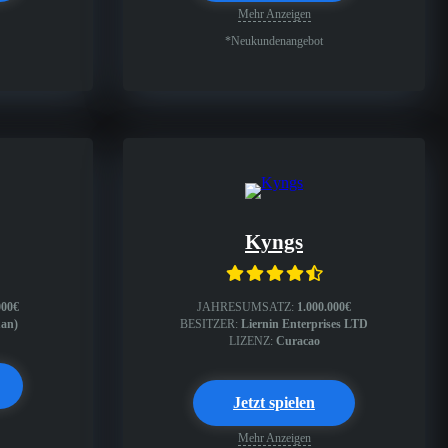
Mehr Anzeigen
*Neukundenangebot
Kyngs
000€
JAHRESUMSATZ:
1.000.000€
an)
BESITZER:
Liernin Enterprises LTD
LIZENZ:
Curacao
Jetzt spielen
Mehr Anzeigen