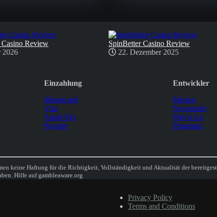
 Casino Review
SpinBetter Casino Review
r 2026
22. Dezember 2025
Einzahlung
Entwickler
Mastercard
Merkur
Visa
Novomatic
Apple Pay
Play'n Go
Paysafe
Pragmatic
n keine Haftung für die Richtigkeit, Vollständigkeit und Aktualität der bereitges
aben. Hilfe auf gambleaware.org
Privacy Policy
Terms and Conditions