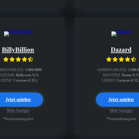
BillyBillion
Dazard
HRESUMSATZ:
1.000.000€
JAHRESUMSATZ:
1.000.
ESITZER:
Hollycorn N.V.
BESITZER:
Dama N.V
LIZENZ:
Curacao (CIL)
LIZENZ:
Curacao (CIL
Jetzt spielen
Jetzt spielen
Mehr Anzeigen
Mehr Anzeigen
*Neukundenangebot
*Neukundenangebot