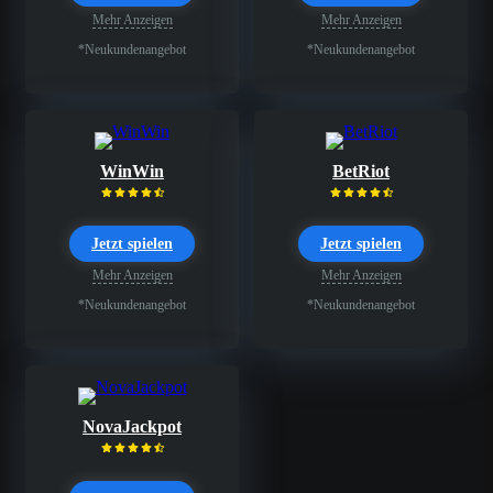
Mehr Anzeigen
Mehr Anzeigen
*Neukundenangebot
*Neukundenangebot
WinWin
BetRiot
Jetzt spielen
Jetzt spielen
Mehr Anzeigen
Mehr Anzeigen
*Neukundenangebot
*Neukundenangebot
NovaJackpot