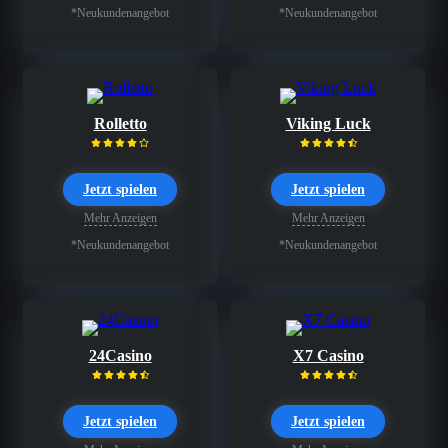
*Neukundenangebot
*Neukundenangebot
Rolletto
Viking Luck
Jetzt spielen
Jetzt spielen
Mehr Anzeigen
Mehr Anzeigen
*Neukundenangebot
*Neukundenangebot
24Casino
X7 Casino
Jetzt spielen
Jetzt spielen