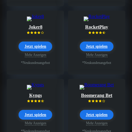
Joker8
RocketPlay
Jetzt spielen
Jetzt spielen
Mehr Anzeigen
Mehr Anzeigen
*Neukundenangebot
*Neukundenangebot
Kyngs
Boomerang Bet
Jetzt spielen
Jetzt spielen
Mehr Anzeigen
Mehr Anzeigen
*Neukundenangebot
*Neukundenangebot