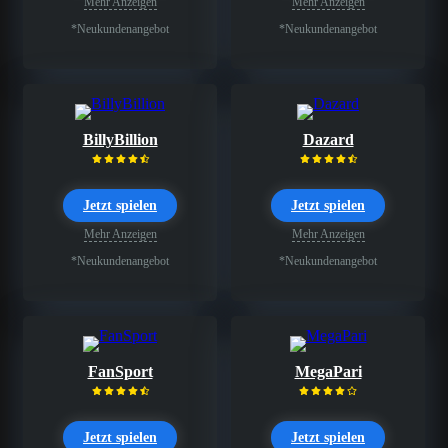
Mehr Anzeigen
Mehr Anzeigen
*Neukundenangebot
*Neukundenangebot
BillyBillion
Dazard
Jetzt spielen
Jetzt spielen
Mehr Anzeigen
Mehr Anzeigen
*Neukundenangebot
*Neukundenangebot
FanSport
MegaPari
Jetzt spielen
Jetzt spielen