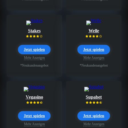
Stakes
Welle
Jetzt spielen
Jetzt spielen
Mehr Anzeigen
Mehr Anzeigen
*Neukundenangebot
*Neukundenangebot
Vegasino
Supabet
Jetzt spielen
Jetzt spielen
Mehr Anzeigen
Mehr Anzeigen