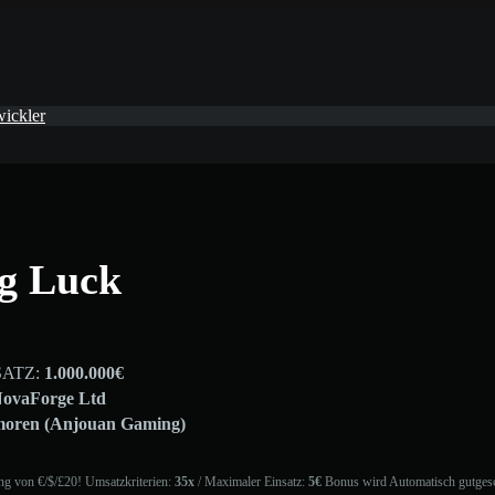
ickler
g Luck
ATZ:
1.000.000€
ovaForge Ltd
oren (Anjouan Gaming)
g von €/$/£20! Umsatzkriterien:
35x
/ Maximaler Einsatz:
5€
Bonus wird Automatisch gutges