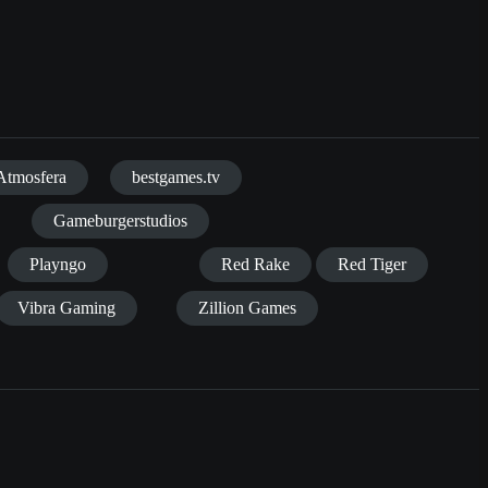
Atmosfera
bestgames.tv
Gameburgerstudios
Playngo
Red Rake
Red Tiger
Vibra Gaming
Zillion Games