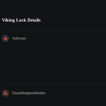
Viking Luck Details
Software
Einzahlungsmethoden