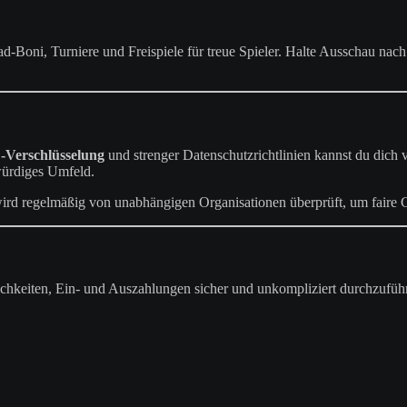
d-Boni, Turniere und Freispiele für treue Spieler. Halte Ausschau nac
-Verschlüsselung
und strenger Datenschutzrichtlinien kannst du dich 
würdiges Umfeld.
) wird regelmäßig von unabhängigen Organisationen überprüft, um faire
lichkeiten, Ein- und Auszahlungen sicher und unkompliziert durchzufüh