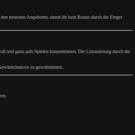
h den neuesten Angeboten, damit dir kein Bonus durch die Finger
voll und ganz aufs Spielen konzentrieren. Die Lizenzierung durch die
 Gewinnchancen zu gewährleisten.
ren.