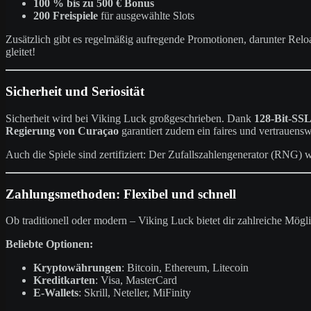
100 % bis zu 500 € Bonus
200 Freispiele
für ausgewählte Slots
Zusätzlich gibt es regelmäßig aufregende Promotionen, darunter Reloa
gleitet!
Sicherheit und Seriosität
Sicherheit wird bei Viking Luck großgeschrieben. Dank
128-Bit-SSL
Regierung von Curaçao
garantiert zudem ein faires und vertrauens
Auch die Spiele sind zertifiziert: Der Zufallszahlengenerator (RNG
Zahlungsmethoden: Flexibel und schnell
Ob traditionell oder modern – Viking Luck bietet dir zahlreiche Mög
Beliebte Optionen:
Kryptowährungen
: Bitcoin, Ethereum, Litecoin
Kreditkarten
: Visa, MasterCard
E-Wallets
: Skrill, Neteller, MiFinity