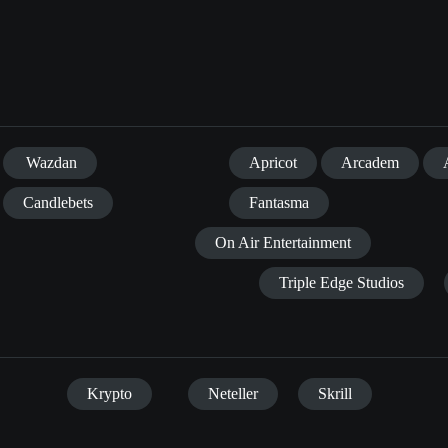
Wazdan
Apricot
Arcadem
Candlebets
Fantasma
On Air Entertainment
Triple Edge Studios
Krypto
Neteller
Skrill