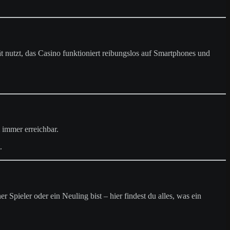
t nutzt, das Casino funktioniert reibungslos auf Smartphones und
immer erreichbar.
.
pieler oder ein Neuling bist – hier findest du alles, was ein