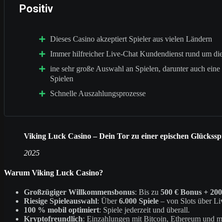
Positiv
Dieses Casino akzeptiert Spieler aus vielen Ländern
Immer hilfreicher Live-Chat Kundendienst rund um di
ine sehr große Auswahl an Spielen, darunter auch eine
Spielen
Schnelle Auszahlungsprozesse
Viking Luck Casino – Dein Tor zu einer epischen Glücksspi
2025
Warum Viking Luck Casino?
Großzügiger Willkommensbonus
: Bis zu
500 € Bonus + 200
Riesige Spieleauswahl
: Über
6.000 Spiele
– von Slots über Li
100 % mobil optimiert
: Spiele jederzeit und überall.
Kryptofreundlich
: Einzahlungen mit Bitcoin, Ethereum und m