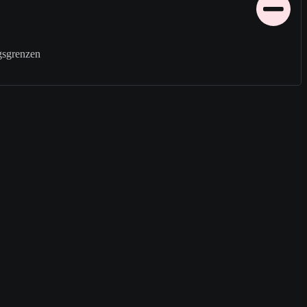
gsgrenzen