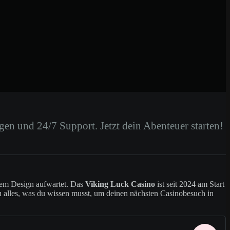
en und 24/7 Support. Jetzt dein Abenteuer starten!
rnem Design aufwartet. Das
Viking Luck Casino
ist seit 2024 am Start
 alles, was du wissen musst, um deinen nächsten Casinobesuch in