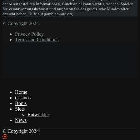
der bereitgestellten Informationen. Glücksspiel kann süchtig machen. Spielen
Sie verantwortungsbewusst und nur, wenn Sie das gesetzliche Mindestalter
erreicht haben. Hilfe auf gambleaware.org
© Copyright 2024
Privacy Policy
Terms and Conditions
Home
Casinos
Bonis
Slots
Entwickler
News
© Copyright 2024