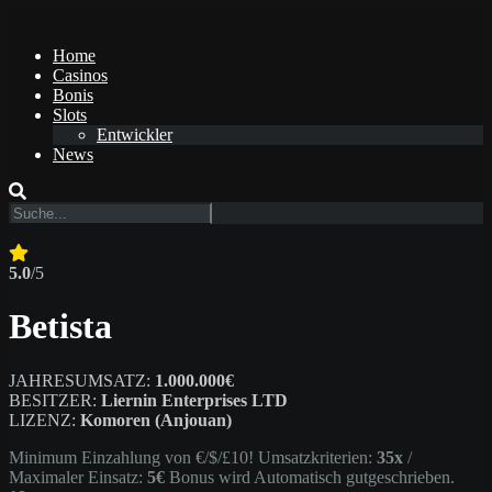
Home
Casinos
Bonis
Slots
Entwickler
News
5.0
/5
Betista
JAHRESUMSATZ:
1.000.000€
BESITZER:
Liernin Enterprises LTD
LIZENZ:
Komoren (Anjouan)
Minimum Einzahlung von €/$/£10! Umsatzkriterien:
35x
/
Maximaler Einsatz:
5€
Bonus wird Automatisch gutgeschrieben.