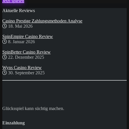
Jetzt spielen
Aktuelle Reviews
Casino Prestige Zahlungsmethoden Analyse
18. Mai 2026
SpinEmpire Casino Review
8. Januar 2026
SpinBetter Casino Review
22. Dezember 2025
Wyns Casino Review
30. September 2025
Glücksspiel kann süchtig machen.
Einzahlung