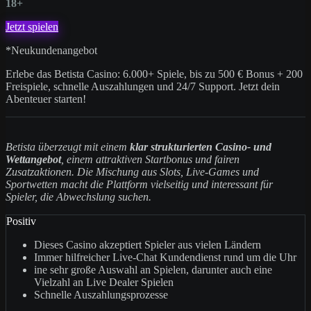
18+
Jetzt spielen
*Neukundenangebot
Erlebe das Betista Casino: 6.000+ Spiele, bis zu 500 € Bonus + 200
Freispiele, schnelle Auszahlungen und 24/7 Support. Jetzt dein
Abenteuer starten!
Betista überzeugt mit einem
klar strukturierten Casino- und
Wettangebot
, einem attraktiven Startbonus und fairen
Zusatzaktionen. Die Mischung aus Slots, Live-Games und
Sportwetten macht die Plattform vielseitig und interessant für
Spieler, die Abwechslung suchen.
Positiv
Dieses Casino akzeptiert Spieler aus vielen Ländern
Immer hilfreicher Live-Chat Kundendienst rund um die Uhr
ine sehr große Auswahl an Spielen, darunter auch eine
Vielzahl an Live Dealer Spielen
Schnelle Auszahlungsprozesse