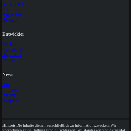
Mastercard
Visa
Apple Pay
Paysafe
Entwickler
Merkur
Novomatic
Play'n Go
Pragmatic
News
Alle
Casinos
Partner
Ratgeber
Hinweis
Die Inhalte dienen ausschließlich zu Informationszwecken. Wir
übernehmen keine Haftung für die Richtigkeit, Vollständigkeit und Aktualität