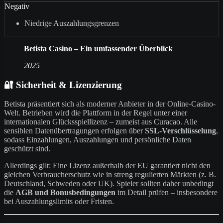
Negativ
Niedrige Auszahlungsgrenzen
Betista Casino – Ein umfassender Überblick
2025
🔐
Sicherheit & Lizenzierung
Betista präsentiert sich als moderner Anbieter in der Online-Casino-
Welt. Betrieben wird die Plattform in der Regel unter einer
internationalen Glücksspiellizenz – zumeist aus Curacao. Alle
sensiblen Datenübertragungen erfolgen über
SSL-Verschlüsselung
,
sodass Einzahlungen, Auszahlungen und persönliche Daten
geschützt sind.
Allerdings gilt: Eine Lizenz außerhalb der EU garantiert nicht den
gleichen Verbraucherschutz wie in streng regulierten Märkten (z. B.
Deutschland, Schweden oder UK). Spieler sollten daher unbedingt
die
AGB und Bonusbedingungen
im Detail prüfen – insbesondere
bei Auszahlungslimits oder Fristen.