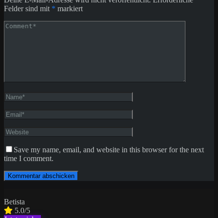
Felder sind mit
*
markiert
Save my name, email, and website in this browser for the next
time I comment.
Betista
5.0/5