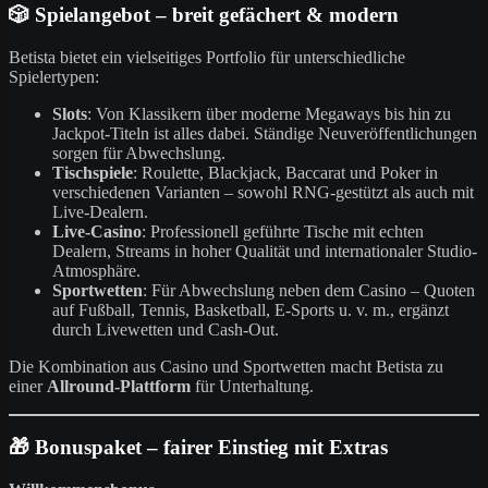
🎲
Spielangebot – breit gefächert & modern
Betista bietet ein vielseitiges Portfolio für unterschiedliche
Spielertypen:
Slots
: Von Klassikern über moderne Megaways bis hin zu
Jackpot-Titeln ist alles dabei. Ständige Neuveröffentlichungen
sorgen für Abwechslung.
Tischspiele
: Roulette, Blackjack, Baccarat und Poker in
verschiedenen Varianten – sowohl RNG-gestützt als auch mit
Live-Dealern.
Live-Casino
: Professionell geführte Tische mit echten
Dealern, Streams in hoher Qualität und internationaler Studio-
Atmosphäre.
Sportwetten
: Für Abwechslung neben dem Casino – Quoten
auf Fußball, Tennis, Basketball, E-Sports u. v. m., ergänzt
durch Livewetten und Cash-Out.
Die Kombination aus Casino und Sportwetten macht Betista zu
einer
Allround-Plattform
für Unterhaltung.
🎁
Bonuspaket – fairer Einstieg mit Extras