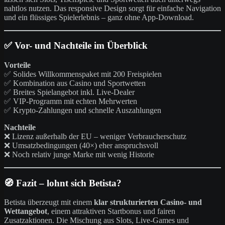
nahtlos nutzen. Das responsive Design sorgt für einfache Navigation
und ein flüssiges Spielerlebnis – ganz ohne App-Download.
✅
Vor- und Nachteile im Überblick
Vorteile
✅ Solides Willkommenspaket mit 200 Freispielen
✅ Kombination aus Casino und Sportwetten
✅ Breites Spielangebot inkl. Live-Dealer
✅ VIP-Programm mit echten Mehrwerten
✅ Krypto-Zahlungen und schnelle Auszahlungen
Nachteile
❌ Lizenz außerhalb der EU – weniger Verbraucherschutz
❌ Umsatzbedingungen (40×) eher anspruchsvoll
❌ Noch relativ junge Marke mit wenig Historie
🧭
Fazit – lohnt sich Betista?
Betista überzeugt mit einem
klar strukturierten Casino- und
Wettangebot
, einem attraktiven Startbonus und fairen
Zusatzaktionen. Die Mischung aus Slots, Live-Games und