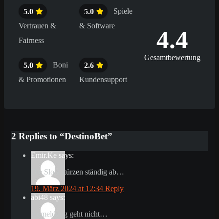
Spiele
5.0
5.0
Vertrauen &
& Software
4.4
Fairness
Gesamtbewertung
Boni
5.0
2.6
& Promotionen
Kundensupport
2 Replies to “DestinoBet”
Emir.Ke says:
Die Slots stürzen ständig ab…
19. März 2024 at 12:34
Reply
abi48 says:
Anmeldung geht nicht…