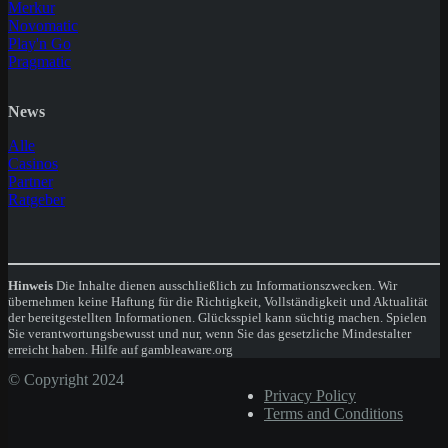
Merkur
Novomatic
Play'n Go
Pragmatic
News
Alle
Casinos
Partner
Ratgeber
Hinweis
Die Inhalte dienen ausschließlich zu Informationszwecken. Wir
übernehmen keine Haftung für die Richtigkeit, Vollständigkeit und Aktualität
der bereitgestellten Informationen. Glücksspiel kann süchtig machen. Spielen
Sie verantwortungsbewusst und nur, wenn Sie das gesetzliche Mindestalter
erreicht haben. Hilfe auf gambleaware.org
© Copyright 2024
Privacy Policy
Terms and Conditions