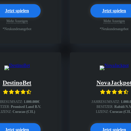
Jetzt spielen
Jetzt spielen
Mehr Anzeigen
Mehr Anzeigen
*Neukundenangebot
*Neukundenangebot
DestinoBet
NovaJackpo
HRESUMSATZ:
1.000.000€
JAHRESUMSATZ:
1.000.
ITZER:
Promised Land B.V.
BESITZER:
Rabidi N.V
LIZENZ:
Curacao (CIL)
LIZENZ:
Curacao (CIL
Jetzt spielen
Jetzt spielen