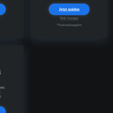
Jetzt spielen
Mehr Anzeigen
*Neukundenangebot
t
000€
.
)