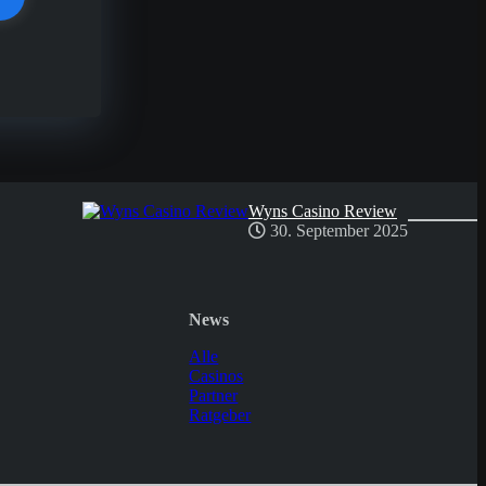
Wyns Casino Review
30. September 2025
News
Alle
Casinos
Partner
Ratgeber