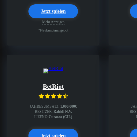
Jetzt spielen
Mehr Anzeigen
*Neukundenangebot
BetRiot
JAHRESUMSATZ:
1.000.000€
JA
BESITZER:
Rabidi N.V.
BES
LIZENZ:
Curacao (CIL)
Jetzt spielen