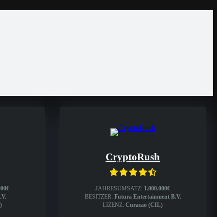
CryptoRush
000€
JAHRESUMSATZ:
1.000.000€
.V.
BESITZER:
Futura Entertainment B.V.
)
LIZENZ:
Curacao (CIL)