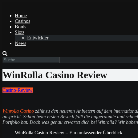
Home
Casinos
Bonis
Slots
Entwickler
News
WinRolla Casino Review
Casino-Review
Winrolla Casino
zählt zu den neueren Anbietern auf dem international
anspricht. Schon beim ersten Besuch fällt die aufgeräumte und schnel
Portfolio hat. Doch was genau erwartet dich bei Winrolla? Wir haben
WinRolla Casino Review – Ein umfassender Überblick