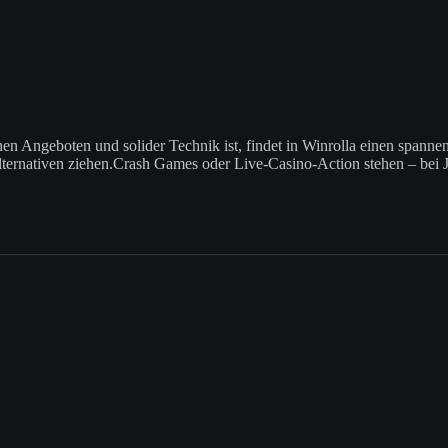
en Angeboten und solider Technik ist, findet in Winrolla einen span
n Alternativen ziehen.Crash Games oder Live-Casino-Action stehen – bei