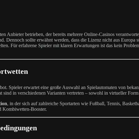
en Anbieter betrieben, der bereits mehrere Online-Casinos verantworte
nd. Dennoch sollte erwähnt werden, dass die Lizenz nicht aus Europa 
ten. Für erfahrene Spieler mit klaren Erwartungen ist das kein Problem
ortwetten
bot. Spieler erwartet eine große Auswahl an Spielautomaten von bekan
 sind in verschiedenen Varianten vertreten – sowohl in virtueller Form
tion
, in der sich auf zahlreiche Sportarten wie Fußball, Tennis, Basketb
d Kombiwetten-Booster.
Bedingungen