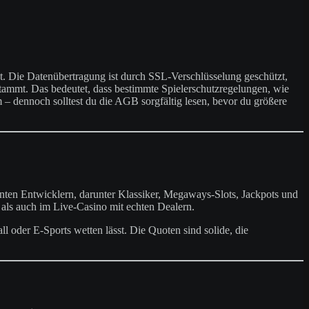
t. Die Datenübertragung ist durch SSL-Verschlüsselung geschützt,
stammt. Das bedeutet, dass bestimmte Spielerschutzregelungen, wie
 – dennoch solltest du die AGB sorgfältig lesen, bevor du größere
nten Entwicklern, darunter Klassiker, Megaways-Slots, Jackpots und
 als auch im Live-Casino mit echten Dealern.
all oder E-Sports wetten lässt. Die Quoten sind solide, die