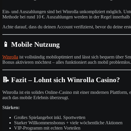
Ein- und Auszahlungen sind bei Winrolla unkompliziert möglich. Unt
Methode bei rund 10 €. Auszahlungen werden in der Regel innerhalb vo
Achte darauf, dass du deinen Account verifizierst, bevor du deine ers
📱
Mobile Nutzung
Winrolla
ist vollständig mobiloptimiert und lässt sich bequem über S
Bonus aktivieren möchtest – alles funktioniert auch mobil problemlos.
📝
Fazit – Lohnt sich Winrolla Casino?
Winrolla ist ein solides Online-Casino mit einer modernen Plattform,
auch das mobile Erlebnis überzeugt.
Stärken:
Großes Spielangebot inkl. Sportwetten
Starker Willkommensbonus + viele wöchentliche Aktionen
VIP-Programm mit echten Vorteilen