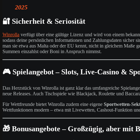
2025
🔐
Sicherheit & Seriosität
Winrolla
verfügt über eine gültige Lizenz und wird von einem bekannt
sodass deine persönlichen Informationen und Zahlungsdaten sicher si
man sie etwa aus Malta oder der EU kennt, nicht in gleichem Maße gel
Summen einzahlst oder Boni in Anspruch nimmst.
🎮
Spielangebot – Slots, Live-Casino & Sp
Das Herzstück von Winrolla ist ganz klar das umfangreiche Spielange
neue Releases. Auch Tischspiele wie Blackjack, Roulette und Baccarat
Für Wettfreunde bietet Winrolla zudem eine eigene
Sportwetten-Sek
Wettfunktionen modern – etwa mit Livewetten, Cashout-Funktion un
🎁
Bonusangebote – Großzügig, aber mit 