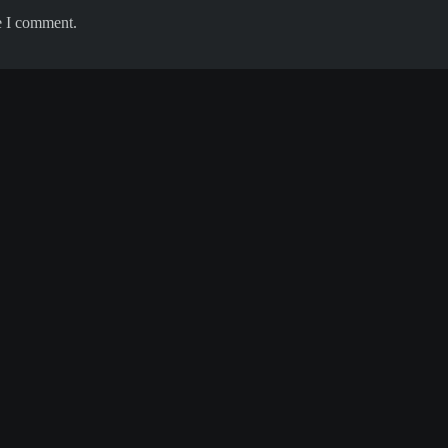
e I comment.