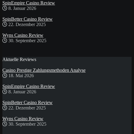
SpinEmpire Casino Review
8. Januar 2026
SpinBetter Casino Review
22. Dezember 2025
Wyns Casino Review
30. September 2025
Aktuelle Reviews
Casino Prestige Zahlungsmethoden Analyse
18. Mai 2026
SpinEmpire Casino Review
8. Januar 2026
SpinBetter Casino Review
22. Dezember 2025
Wyns Casino Review
30. September 2025