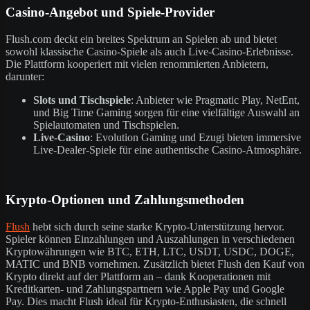
Casino-Angebot und Spiele-Provider
Flush.com deckt ein breites Spektrum an Spielen ab und bietet
sowohl klassische Casino-Spiele als auch Live-Casino-Erlebnisse.
Die Plattform kooperiert mit vielen renommierten Anbietern,
darunter:
Slots und Tischspiele
: Anbieter wie Pragmatic Play, NetEnt,
und Big Time Gaming sorgen für eine vielfältige Auswahl an
Spielautomaten und Tischspielen.
Live-Casino
: Evolution Gaming und Ezugi bieten immersive
Live-Dealer-Spiele für eine authentische Casino-Atmosphäre.
Krypto-Optionen und Zahlungsmethoden
Flush
hebt sich durch seine starke Krypto-Unterstützung hervor.
Spieler können Einzahlungen und Auszahlungen in verschiedenen
Kryptowährungen wie BTC, ETH, LTC, USDT, USDC, DOGE,
MATIC und BNB vornehmen. Zusätzlich bietet Flush den Kauf von
Krypto direkt auf der Plattform an – dank Kooperationen mit
Kreditkarten- und Zahlungspartnern wie Apple Pay und Google
Pay. Dies macht Flush ideal für Krypto-Enthusiasten, die schnell