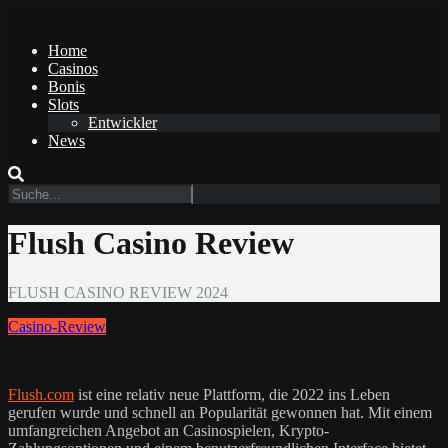
Home
Casinos
Bonis
Slots
Entwickler
News
Flush Casino Review
FLUSH CASINO REVIEW 2024
Casino-Review
Flush.com
ist eine relativ neue Plattform, die 2022 ins Leben
gerufen wurde und schnell an Popularität gewonnen hat. Mit einem
umfangreichen Angebot an Casinospielen, Krypto-