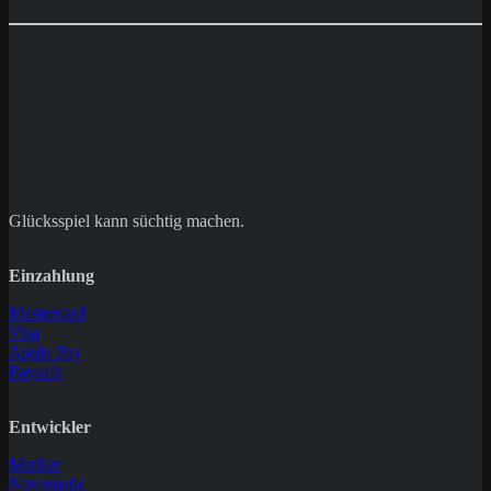
Glücksspiel kann süchtig machen.
Einzahlung
Mastercard
Visa
Apple Pay
Paysafe
Entwickler
Merkur
Novomatic