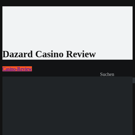
Home
Casinos
Bonis
Slots
Entwickler
News
Dazard Casino Review
Casino-Review
Suchen
Dazard Casino
ist eine aufstrebende Online-
Gaming-Plattform, die mit einem riesigen
Neue Casinos
Spielangebot, lukrativen Bonusangeboten und
einer benutzerfreundlichen Oberfläche überzeugt.
In diesem umfassenden Dazard Casino Review
tauchen wir tief in die Details der Casino-Features
ein, einschließlich der Boni, Spielauswahl,
Zahlungsmethoden, Lizenzierung und
Sicherheitsmaßnahmen.