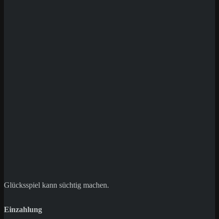
Save my name, email, and website in this
browser for the next time I comment.
Glücksspiel kann süchtig machen.
Einzahlung