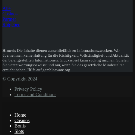
Alle
Casinos
Partner
Ratgeber
Hinweis
Die Inhalte dienen ausschließlich zu Informationszwecken. Wir
übernehmen keine Haftung für die Richtigkeit, Vollständigkeit und Aktualität
der bereitgestellten Informationen. Glücksspiel kann süchtig machen. Spielen
Sie verantwortungsbewusst und nur, wenn Sie das gesetzliche Mindestalter
erreicht haben. Hilfe auf gambleaware.org
© Copyright 2024
Privacy Policy
Terms and Conditions
Home
Casinos
Bonis
Slots