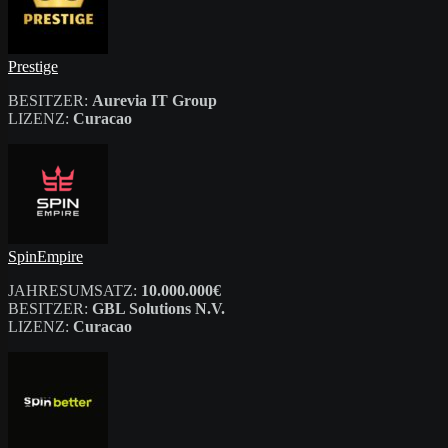
Prestige
BESITZER:
Aurevia IT Group
LIZENZ:
Curacao
SpinEmpire
JAHRESUMSATZ:
10.000.000€
BESITZER:
GBL Solutions N.V.
LIZENZ:
Curacao