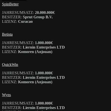
SpinBetter
JAHRESUMSATZ:
20.000.000€
BESITZER:
Sprut Group B.V.
LIZENZ:
Curacao
Betista
JAHRESUMSATZ:
1.000.000€
BESITZER:
Liernin Enterprises LTD
LIZENZ:
Komoren (Anjouan)
QuickWin
JAHRESUMSATZ:
1.000.000€
BESITZER:
Liernin Enterprises LTD
LIZENZ:
Komoren (Anjouan)
Wyns
JAHRESUMSATZ:
1.000.000€
BESITZER:
Liernin Enterprises LTD