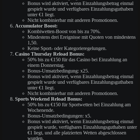
Bonus wird aktiviert, wenn Einzahlungsbetrag einmal
gespielt wurde und verfügbares Einzahlungsguthaben
unter €1 liegt.
Nicht kombinierbar mit anderen Promotionen.
Accumulator Boost:
Kombiwetten-Boost von bis zu 70%.
Mindestens drei Ereignisse mit Quoten von mindestens
1,50.
Keine Sport- oder Kategorieregelungen.
Casino Thursday Reload Bonus:
50% bis zu €150 für das Casino bei Einzahlung an
einem Donnerstag.
Bonus-Umsatzbedingung: x25.
Bonus wird aktiviert, wenn Einzahlungsbetrag einmal
gespielt wurde und verfügbares Einzahlungsguthaben
unter €1 liegt.
Nicht kombinierbar mit anderen Promotionen.
Sports Weekend Reload Bonus:
50% bis zu €150 für Sportwetten bei Einzahlung am
Wochenende.
Bonus-Umsatzbedingungen: x5.
Bonus wird aktiviert, wenn Einzahlungsbetrag einmal
gespielt wurde, verfügbares Einzahlungsguthaben unter
€1 liegt, und alle platzierten Wetten abgeschlossen
wurden.