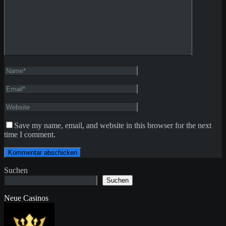
Save my name, email, and website in this browser for the next
time I comment.
Suchen
Suchen
Neue Casinos