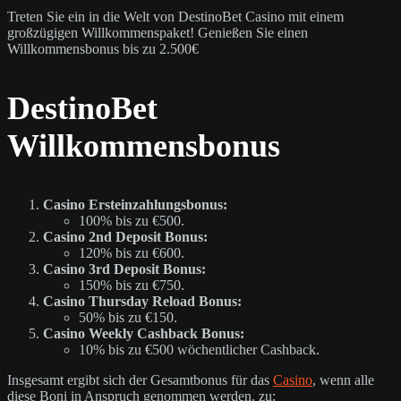
Treten Sie ein in die Welt von DestinoBet Casino mit einem
großzügigen Willkommenspaket! Genießen Sie einen
Willkommensbonus bis zu 2.500€
DestinoBet
Willkommensbonus
Casino Ersteinzahlungsbonus:
100% bis zu €500.
Casino 2nd Deposit Bonus:
120% bis zu €600.
Casino 3rd Deposit Bonus:
150% bis zu €750.
Casino Thursday Reload Bonus:
50% bis zu €150.
Casino Weekly Cashback Bonus:
10% bis zu €500 wöchentlicher Cashback.
Insgesamt ergibt sich der Gesamtbonus für das
Casino
, wenn alle
diese Boni in Anspruch genommen werden, zu: