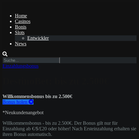
Home
Casinos
Bonis
Slots
Entwickler
News
Einzahlungsbonus
DestinoBet: bis zu 2.500€
Willkommensbonus bis zu 2.500€
Bonus holen
*Neukundenangebot
Willkommensbonus - bis zu 2.500€. Der Bonus gilt nur für
Einzahlung ab €/$/£20 oder höher! Nach Ersteinzahlung erhalten sie
ihren Bonus automatisch.