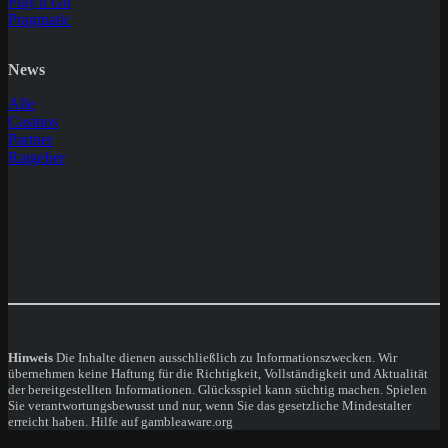
Play'n Go
Pragmatic
News
Alle
Casinos
Partner
Ratgeber
Hinweis
Die Inhalte dienen ausschließlich zu Informationszwecken. Wir
übernehmen keine Haftung für die Richtigkeit, Vollständigkeit und Aktualität
der bereitgestellten Informationen. Glücksspiel kann süchtig machen. Spielen
Sie verantwortungsbewusst und nur, wenn Sie das gesetzliche Mindestalter
erreicht haben. Hilfe auf gambleaware.org