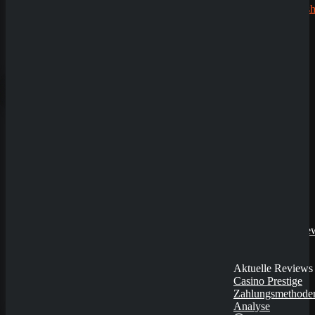
CryptoRush
200% bis
Mehr Anzeigen
zu 2.500€
*Neukundenangebot
News
Casino Prestige
Zahlungsmethoden
Analyse
Einzahlungsbonus
18. Mai 2026
SpinEmpire: 275% bis zu
SpinEmpire Casino
1.250€ + 80 Freispiele
Review
8. Januar 2026
SpinBetter Casino
Willkommensbonus 275% bis zu 1.250€
Review
+80 Freispiele
22. Dezember
2025
Wyns Casino Revie
Bonus holen
30. September
2025
Mehr Anzeigen
Aktuelle Reviews
Casino Prestige
*Neukundenangebot
Zahlungsmethode
Analyse