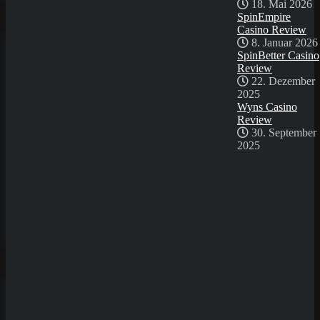
18. Mai 2026
SpinEmpire
Casino Review
8. Januar 2026
Einzahlungsbonus
SpinBetter Casino
SpinBetter: 100% bis zu
Review
300€ + 30 Freispiele
22. Dezember
2025
Wyns Casino
Willkommensbonus 100% bis zu 300€
Review
+ 30 Freispiele
30. September
2025
Bonus holen
Mehr Anzeigen
*Neukundenangebot
Einzahlungsbonus
Wyns: 100% bis zu 500€