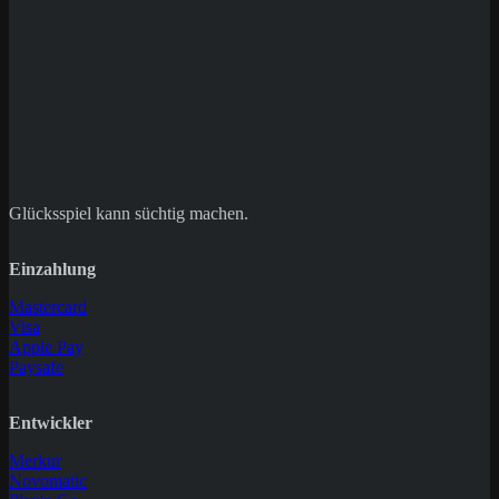
Glücksspiel kann süchtig machen.
Einzahlung
Mastercard
Visa
Apple Pay
Paysafe
Entwickler
Merkur
Novomatic