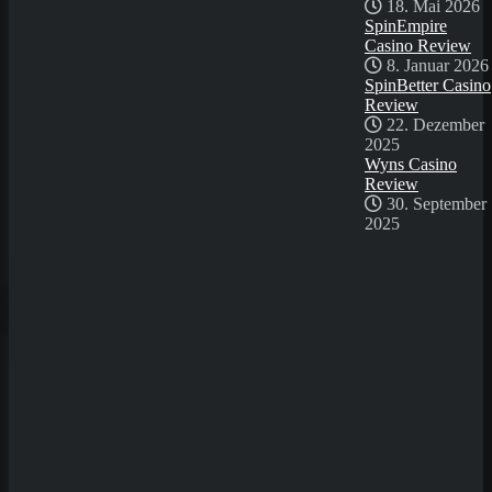
SpinEmpire: 275% bis zu
18. Mai 2026
SpinEmpire
1.250€ + 80 Freispiele
Casino Review
8. Januar 2026
SpinBetter Casino
Willkommensbonus 275% bis zu 1.250€
+80 Freispiele
Review
22. Dezember
2025
Wyns Casino
Bonus holen
Review
30. September
Mehr Anzeigen
2025
*Neukundenangebot
Einzahlungsbonus
SpinBetter: 100% bis zu
300€ + 30 Freispiele
Willkommensbonus 100% bis zu 300€
+ 30 Freispiele