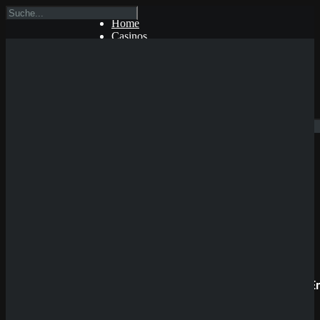
Home
Casinos
Bonis
Slots
Entwickler
News
Suchen
Einzahlungsbonus
Neue Casinos
Betkin: 100% bis zu
2.000€ + 100 Freispiele
Willkommensbonus 100% bis zu
2.000€
+ 100 Freispiele
Prestige
SpinE
Bonus holen