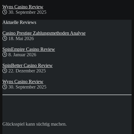
Wyns Casino Review
30. September 2025
Aktuelle Reviews
Casino Prestige Zahlungsmethoden Analyse
18. Mai 2026
SpinEmpire Casino Review
8. Januar 2026
SpinBetter Casino Review
22. Dezember 2025
Wyns Casino Review
30. September 2025
Glücksspiel kann süchtig machen.