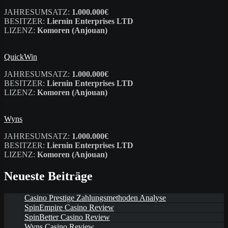
JAHRESUMSATZ:
1.000.000€
BESITZER:
Liernin Enterprises LTD
LIZENZ:
Komoren (Anjouan)
QuickWin
JAHRESUMSATZ:
1.000.000€
BESITZER:
Liernin Enterprises LTD
LIZENZ:
Komoren (Anjouan)
Wyns
JAHRESUMSATZ:
1.000.000€
BESITZER:
Liernin Enterprises LTD
LIZENZ:
Komoren (Anjouan)
Neueste Beiträge
Casino Prestige Zahlungsmethoden Analyse
SpinEmpire Casino Review
SpinBetter Casino Review
Wyns Casino Review