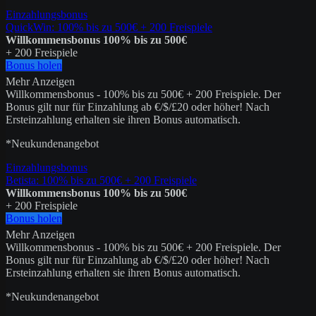
Einzahlungsbonus
QuickWin: 100% bis zu 500€ + 200 Freispiele
Willkommensbonus 100% bis zu 500€
+ 200 Freispiele
Bonus holen
Mehr Anzeigen
Willkommensbonus - 100% bis zu 500€ + 200 Freispiele. Der
Bonus gilt nur für Einzahlung ab €/$/£20 oder höher! Nach
Ersteinzahlung erhalten sie ihren Bonus automatisch.
*Neukundenangebot
Einzahlungsbonus
Betista: 100% bis zu 500€ + 200 Freispiele
Willkommensbonus 100% bis zu 500€
+ 200 Freispiele
Bonus holen
Mehr Anzeigen
Willkommensbonus - 100% bis zu 500€ + 200 Freispiele. Der
Bonus gilt nur für Einzahlung ab €/$/£20 oder höher! Nach
Ersteinzahlung erhalten sie ihren Bonus automatisch.
*Neukundenangebot