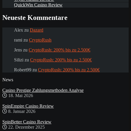
QuickWin Casino Review
Neueste Kommentare
Alex
zu
Dazard
rami
zu
CryptoRush
Jens
zu
CryptoRush: 200% bis zu 2.500€
Silizi
zu
CryptoRush: 200% bis zu 2.500€
Robert99
zu
CryptoRush: 200% bis zu 2.500€
News
Casino Prestige Zahlungsmethoden Analyse
18. Mai 2026
SpinEmpire Casino Review
8. Januar 2026
SpinBetter Casino Review
22. Dezember 2025