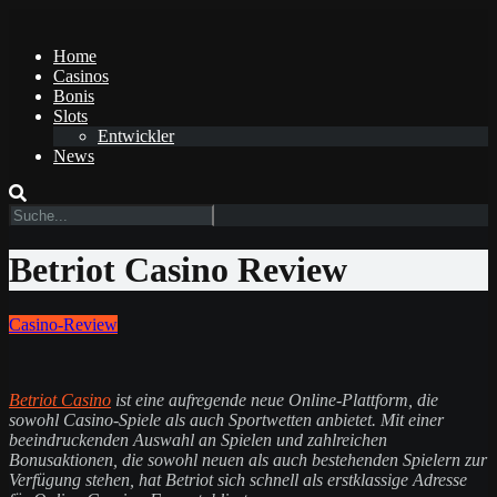
Home
Casinos
Bonis
Slots
Entwickler
News
Betriot Casino Review
Casino-Review
Betriot Casino
ist eine aufregende neue Online-Plattform, die
sowohl Casino-Spiele als auch Sportwetten anbietet. Mit einer
beeindruckenden Auswahl an Spielen und zahlreichen
Bonusaktionen, die sowohl neuen als auch bestehenden Spielern zur
Verfügung stehen, hat Betriot sich schnell als erstklassige Adresse