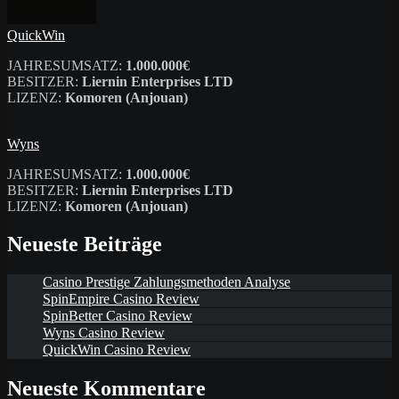
QuickWin
JAHRESUMSATZ:
1.000.000€
BESITZER:
Liernin Enterprises LTD
LIZENZ:
Komoren (Anjouan)
Wyns
JAHRESUMSATZ:
1.000.000€
BESITZER:
Liernin Enterprises LTD
LIZENZ:
Komoren (Anjouan)
Neueste Beiträge
Casino Prestige Zahlungsmethoden Analyse
SpinEmpire Casino Review
SpinBetter Casino Review
Wyns Casino Review
QuickWin Casino Review
Neueste Kommentare