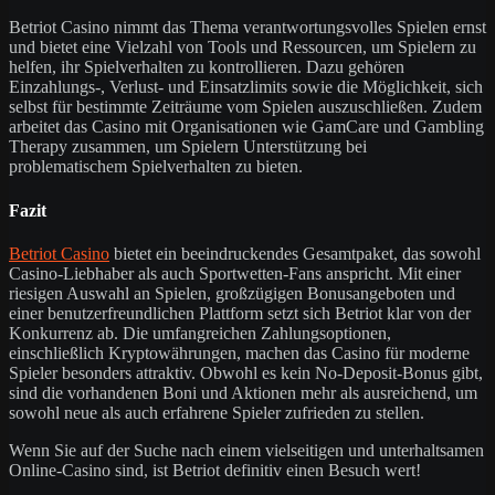
Betriot Casino nimmt das Thema verantwortungsvolles Spielen ernst
und bietet eine Vielzahl von Tools und Ressourcen, um Spielern zu
helfen, ihr Spielverhalten zu kontrollieren. Dazu gehören
Einzahlungs-, Verlust- und Einsatzlimits sowie die Möglichkeit, sich
selbst für bestimmte Zeiträume vom Spielen auszuschließen. Zudem
arbeitet das Casino mit Organisationen wie GamCare und Gambling
Therapy zusammen, um Spielern Unterstützung bei
problematischem Spielverhalten zu bieten.
Fazit
Betriot Casino
bietet ein beeindruckendes Gesamtpaket, das sowohl
Casino-Liebhaber als auch Sportwetten-Fans anspricht. Mit einer
riesigen Auswahl an Spielen, großzügigen Bonusangeboten und
einer benutzerfreundlichen Plattform setzt sich Betriot klar von der
Konkurrenz ab. Die umfangreichen Zahlungsoptionen,
einschließlich Kryptowährungen, machen das Casino für moderne
Spieler besonders attraktiv. Obwohl es kein No-Deposit-Bonus gibt,
sind die vorhandenen Boni und Aktionen mehr als ausreichend, um
sowohl neue als auch erfahrene Spieler zufrieden zu stellen.
Wenn Sie auf der Suche nach einem vielseitigen und unterhaltsamen
Online-Casino sind, ist Betriot definitiv einen Besuch wert!