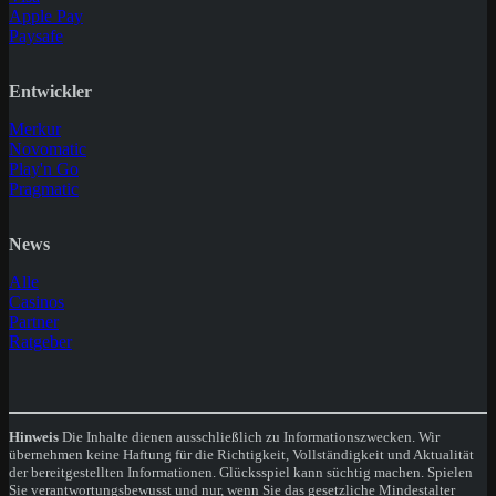
Apple Pay
Paysafe
Entwickler
Merkur
Novomatic
Play'n Go
Pragmatic
News
Alle
Casinos
Partner
Ratgeber
Hinweis
Die Inhalte dienen ausschließlich zu Informationszwecken. Wir
übernehmen keine Haftung für die Richtigkeit, Vollständigkeit und Aktualität
der bereitgestellten Informationen. Glücksspiel kann süchtig machen. Spielen
Sie verantwortungsbewusst und nur, wenn Sie das gesetzliche Mindestalter