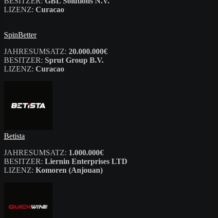
BESITZER:
GBL Solutions N.V.
LIZENZ:
Curacao
SpinBetter
JAHRESUMSATZ:
20.000.000€
BESITZER:
Sprut Group B.V.
LIZENZ:
Curacao
Betista
JAHRESUMSATZ:
1.000.000€
BESITZER:
Liernin Enterprises LTD
LIZENZ:
Komoren (Anjouan)