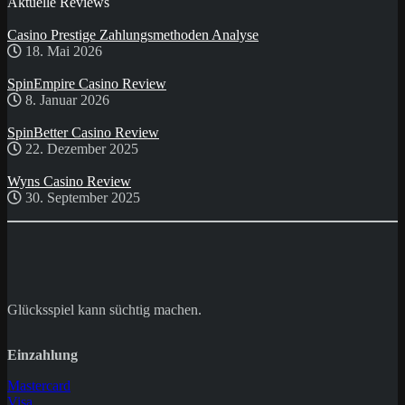
Aktuelle Reviews
Casino Prestige Zahlungsmethoden Analyse
18. Mai 2026
SpinEmpire Casino Review
8. Januar 2026
SpinBetter Casino Review
22. Dezember 2025
Wyns Casino Review
30. September 2025
Glücksspiel kann süchtig machen.
Einzahlung
Mastercard
Visa