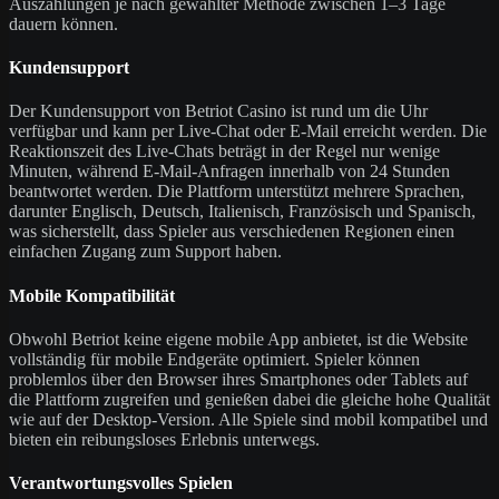
Auszahlungen je nach gewählter Methode zwischen 1–3 Tage
dauern können.
Kundensupport
Der Kundensupport von Betriot Casino ist rund um die Uhr
verfügbar und kann per Live-Chat oder E-Mail erreicht werden. Die
Reaktionszeit des Live-Chats beträgt in der Regel nur wenige
Minuten, während E-Mail-Anfragen innerhalb von 24 Stunden
beantwortet werden. Die Plattform unterstützt mehrere Sprachen,
darunter Englisch, Deutsch, Italienisch, Französisch und Spanisch,
was sicherstellt, dass Spieler aus verschiedenen Regionen einen
einfachen Zugang zum Support haben.
Mobile Kompatibilität
Obwohl Betriot keine eigene mobile App anbietet, ist die Website
vollständig für mobile Endgeräte optimiert. Spieler können
problemlos über den Browser ihres Smartphones oder Tablets auf
die Plattform zugreifen und genießen dabei die gleiche hohe Qualität
wie auf der Desktop-Version. Alle Spiele sind mobil kompatibel und
bieten ein reibungsloses Erlebnis unterwegs.
Verantwortungsvolles Spielen