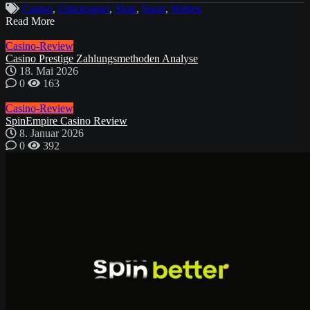
Casino
,
Glücksspiel
,
Slots
,
Sport
,
Wetten
Read More
Casino-Review
Casino Prestige Zahlungsmethoden Analyse
18. Mai 2026
0
163
Casino-Review
SpinEmpire Casino Review
8. Januar 2026
0
392