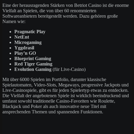
Eine der herausragenden Stärken von Betriot Casino ist die enorme
Vielfalt an Spielen, die von über 60 renommierten
Softwareanbietern bereitgestellt werden. Dazu gehören große
Namen wie:
Pragmatic Play
NetEnt
Microgaming
Yggdrasil
Play’n GO
Blueprint Gaming
Red Tiger Gaming
Evolution Gaming
(für Live-Casino)
Mit über 6000 Spielen im Portfolio, darunter klassische
Spielautomaten, Video-Slots, Megaways, progressive Jackpots und
Live-Casinospiele, gibt es für jeden Spielertyp etwas zu entdecken.
Die Vielfalt der angebotenen Spiele ist wirklich beeindruckend und
umfasst sowohl traditionelle Casino-Favoriten wie Roulette,
Blackjack und Poker als auch innovative neue Titel mit
ansprechenden Themen und spannenden Funktionen.