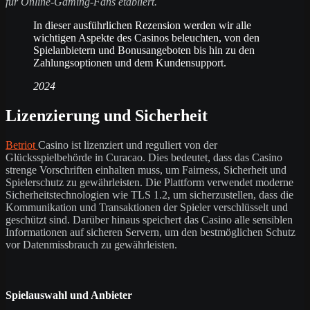
für Online-Gaming-Fans etabliert.
In dieser ausführlichen Rezension werden wir alle
wichtigen Aspekte des Casinos beleuchten, von den
Spielanbietern und Bonusangeboten bis hin zu den
Zahlungsoptionen und dem Kundensupport.
2024
Lizenzierung und Sicherheit
Betriot
Casino ist lizenziert und reguliert von der
Glücksspielbehörde in Curacao. Dies bedeutet, dass das Casino
strenge Vorschriften einhalten muss, um Fairness, Sicherheit und
Spielerschutz zu gewährleisten. Die Plattform verwendet moderne
Sicherheitstechnologien wie TLS 1.2, um sicherzustellen, dass die
Kommunikation und Transaktionen der Spieler verschlüsselt und
geschützt sind. Darüber hinaus speichert das Casino alle sensiblen
Informationen auf sicheren Servern, um den bestmöglichen Schutz
vor Datenmissbrauch zu gewährleisten.
Spielauswahl und Anbieter