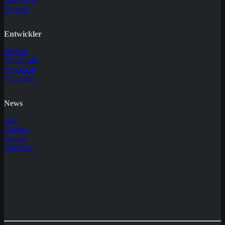
Paysafe
Entwickler
Merkur
Novomatic
Play'n Go
Pragmatic
News
Alle
Casinos
Partner
Ratgeber