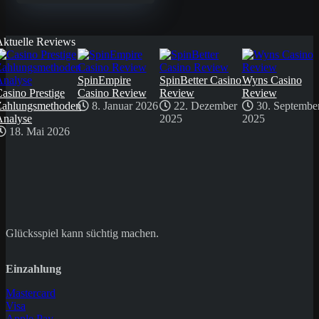
Aktuelle Reviews
SpinEmpire
SpinBetter Casino
Wyns Casino
asino Prestige
Casino Review
Review
Review
Zahlungsmethoden
8. Januar 2026
22. Dezember
30. Septembe
Analyse
2025
2025
18. Mai 2026
Glücksspiel kann süchtig machen.
Einzahlung
Mastercard
Visa
Apple Pay