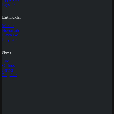
Paysafe
Entwickler
Merkur
Novomatic
Play'n Go
Pragmatic
News
Alle
Casinos
Partner
Ratgeber