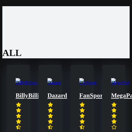
Home
Casinos
Bonis
Slots
Entwickler
News
ALL
BillyBillion
Dazard
FanSport
MegaPa