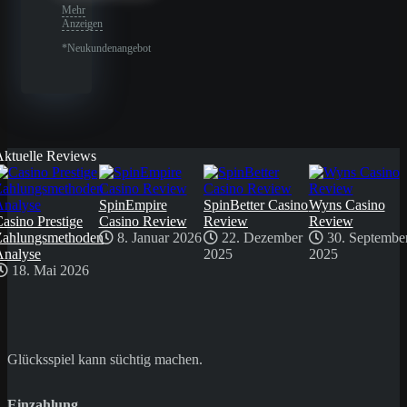
Mehr
Anzeigen
*Neukundenangebot
Aktuelle Reviews
SpinEmpire
SpinBetter Casino
Wyns Casino
asino Prestige
Casino Review
Review
Review
Zahlungsmethoden
8. Januar 2026
22. Dezember
30. Septembe
Analyse
2025
2025
18. Mai 2026
Glücksspiel kann süchtig machen.
Einzahlung