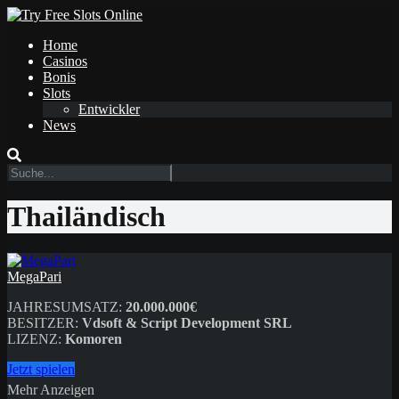
Home
Casinos
Bonis
Slots
Entwickler
News
Thailändisch
MegaPari
JAHRESUMSATZ:
20.000.000€
BESITZER:
Vdsoft & Script Development SRL
LIZENZ:
Komoren
Jetzt spielen
Mehr Anzeigen