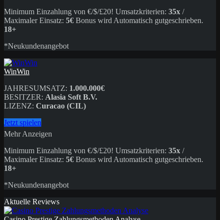
Minimum Einzahlung von €/$/£20! Umsatzkriterien:
35x
/
Maximaler Einsatz:
5€
Bonus wird Automatisch gutgeschrieben.
18+
*Neukundenangebot
WinWin
JAHRESUMSATZ:
1.000.000€
BESITZER:
Alasia Soft B.V.
LIZENZ:
Curacao (CIL)
Jetzt spielen
Mehr Anzeigen
Minimum Einzahlung von €/$/£20! Umsatzkriterien:
35x
/
Maximaler Einsatz:
5€
Bonus wird Automatisch gutgeschrieben.
18+
*Neukundenangebot
Aktuelle Reviews
Casino Prestige Zahlungsmethoden Analyse