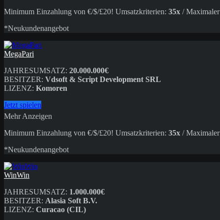
Minimum Einzahlung von €/$/£20! Umsatzkriterien:
35x
/ Maximaler
*Neukundenangebot
MegaPari
JAHRESUMSATZ:
20.000.000€
BESITZER:
Vdsoft & Script Development SRL
LIZENZ:
Komoren
Jetzt spielen
Mehr Anzeigen
Minimum Einzahlung von €/$/£20! Umsatzkriterien:
35x
/ Maximaler
*Neukundenangebot
WinWin
JAHRESUMSATZ:
1.000.000€
BESITZER:
Alasia Soft B.V.
LIZENZ:
Curacao (CIL)