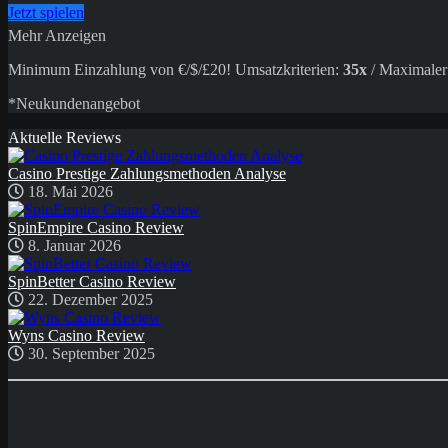
Jetzt spielen
Mehr Anzeigen
Minimum Einzahlung von €/$/£20! Umsatzkriterien:
35x
/ Maximaler
*Neukundenangebot
Aktuelle Reviews
Casino Prestige Zahlungsmethoden Analyse
18. Mai 2026
SpinEmpire Casino Review
8. Januar 2026
SpinBetter Casino Review
22. Dezember 2025
Wyns Casino Review
30. September 2025