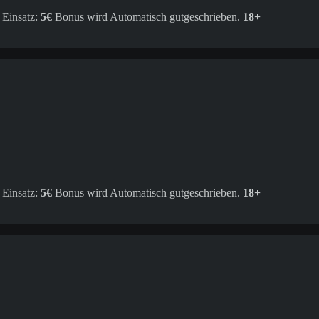
 Einsatz:
5€
Bonus wird Automatisch gutgeschrieben.
18+
 Einsatz:
5€
Bonus wird Automatisch gutgeschrieben.
18+