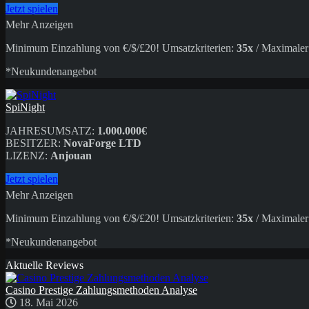
Jetzt spielen
Mehr Anzeigen
Minimum Einzahlung von €/$/£20! Umsatzkriterien:
35x
/ Maximaler
*Neukundenangebot
SpiNight
JAHRESUMSATZ:
1.000.000€
BESITZER:
NovaForge LTD
LIZENZ:
Anjouan
Jetzt spielen
Mehr Anzeigen
Minimum Einzahlung von €/$/£20! Umsatzkriterien:
35x
/ Maximaler
*Neukundenangebot
Aktuelle Reviews
Casino Prestige Zahlungsmethoden Analyse
18. Mai 2026