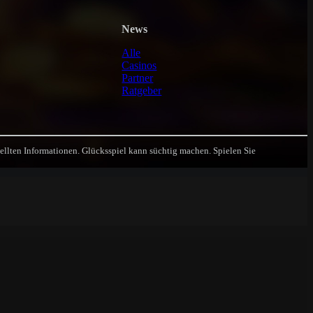
News
Alle
Casinos
Partner
Ratgeber
tellten Informationen. Glücksspiel kann süchtig machen. Spielen Sie