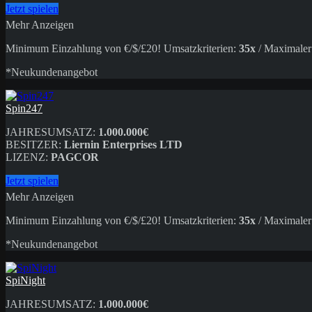
Jetzt spielen
Mehr Anzeigen
Minimum Einzahlung von €/$/£20! Umsatzkriterien:
35x
/ Maximaler
*Neukundenangebot
Spin247
JAHRESUMSATZ:
1.000.000€
BESITZER:
Liernin Enterprises LTD
LIZENZ:
PAGCOR
Jetzt spielen
Mehr Anzeigen
Minimum Einzahlung von €/$/£20! Umsatzkriterien:
35x
/ Maximaler
*Neukundenangebot
SpiNight
JAHRESUMSATZ:
1.000.000€