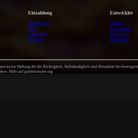
Einzahlung
Entwickler
Mastercard
Merkur
Visa
Novomatic
Apple Pay
Play'n Go
Paysafe
Pragmatic
n keine Haftung für die Richtigkeit, Vollständigkeit und Aktualität der bereitges
aben. Hilfe auf gambleaware.org