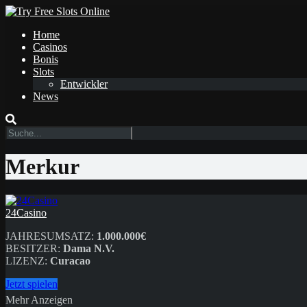
Home
Casinos
Bonis
Slots
Entwickler
News
Merkur
24Casino
JAHRESUMSATZ:
1.000.000€
BESITZER:
Dama N.V.
LIZENZ:
Curacao
Jetzt spielen
Mehr Anzeigen