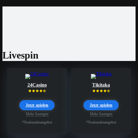
Home
Casinos
Bonis
Slots
Entwickler
News
Livespin
24Casino
Tikitaka
Jetzt spielen
Jetzt spielen
Mehr Anzeigen
Mehr Anzeigen
*Neukundenangebot
*Neukundenangebot