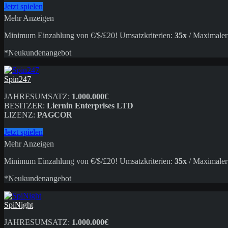
Jetzt spielen
Mehr Anzeigen
Minimum Einzahlung von €/$/£20! Umsatzkriterien:
35x
/ Maximaler
*Neukundenangebot
Spin247
JAHRESUMSATZ:
1.000.000€
BESITZER:
Liernin Enterprises LTD
LIZENZ:
PAGCOR
Jetzt spielen
Mehr Anzeigen
Minimum Einzahlung von €/$/£20! Umsatzkriterien:
35x
/ Maximaler
*Neukundenangebot
SpiNight
JAHRESUMSATZ:
1.000.000€