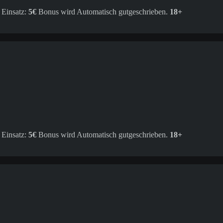
 Einsatz:
5€
Bonus wird Automatisch gutgeschrieben.
18+
 Einsatz:
5€
Bonus wird Automatisch gutgeschrieben.
18+