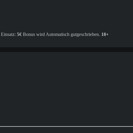
 Einsatz:
5€
Bonus wird Automatisch gutgeschrieben.
18+