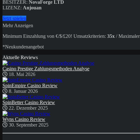
BESITZER:
NovaForge LTD
LIZENZ:
Anjouan
Jetzt spielen
Mehr Anzeigen
Minimum Einzahlung von €/$/£20! Umsatzkriterien:
35x
/ Maximaler
*Neukundenangebot
Aktuelle Reviews
Casino Prestige Zahlungsmethoden Analyse
18. Mai 2026
SpinEmpire Casino Review
8. Januar 2026
SpinBetter Casino Review
22. Dezember 2025
Wyns Casino Review
30. September 2025