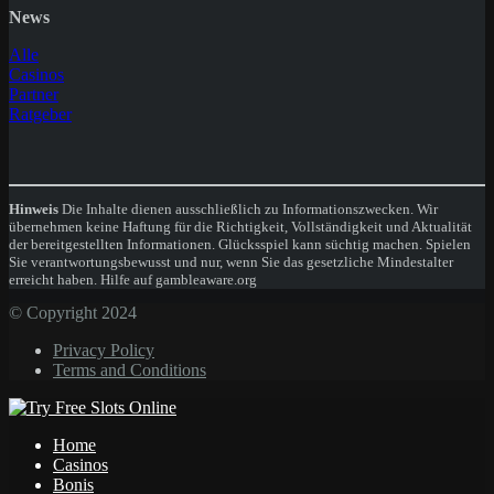
News
Alle
Casinos
Partner
Ratgeber
Hinweis
Die Inhalte dienen ausschließlich zu Informationszwecken. Wir
übernehmen keine Haftung für die Richtigkeit, Vollständigkeit und Aktualität
der bereitgestellten Informationen. Glücksspiel kann süchtig machen. Spielen
Sie verantwortungsbewusst und nur, wenn Sie das gesetzliche Mindestalter
erreicht haben. Hilfe auf gambleaware.org
© Copyright 2024
Privacy Policy
Terms and Conditions
Home
Casinos
Bonis