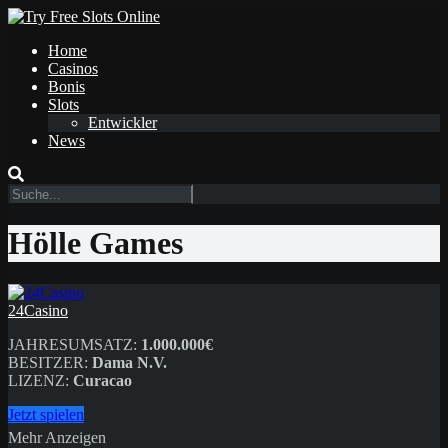
Home
Casinos
Bonis
Slots
Entwickler
News
Hölle Games
24Casino
JAHRESUMSATZ:
1.000.000€
BESITZER:
Dama N.V.
LIZENZ:
Curacao
Jetzt spielen
Mehr Anzeigen