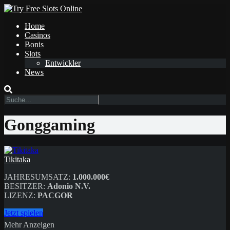
Home
Casinos
Bonis
Slots
Entwickler
News
Gonggaming
Tikitaka
JAHRESUMSATZ:
1.000.000€
BESITZER:
Adonio N.V.
LIZENZ:
PACGOR
Jetzt spielen
Mehr Anzeigen