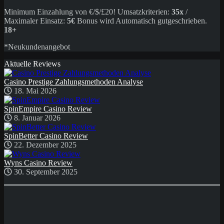
Minimum Einzahlung von €/$/£20! Umsatzkriterien:
35x
/
Maximaler Einsatz:
5€
Bonus wird Automatisch gutgeschrieben.
18+
*Neukundenangebot
Aktuelle Reviews
Casino Prestige Zahlungsmethoden Analyse
18. Mai 2026
SpinEmpire Casino Review
8. Januar 2026
SpinBetter Casino Review
22. Dezember 2025
Wyns Casino Review
30. September 2025