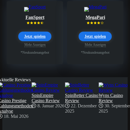
FanSport
MegaPari
Jetzt spielen
Jetzt spielen
Mehr Anzeigen
Mehr Anzeigen
*Neukundenangebot
*Neukundenangebot
Aktuelle Reviews
SpinEmpire
SpinBetter Casino
Wyns Casino
asino Prestige
Casino Review
Review
Review
Zahlungsmethoden
8. Januar 2026
22. Dezember
30. Septembe
Analyse
2025
2025
18. Mai 2026