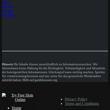
Alle
Casinos
Partner
Ratgeber
Hinweis
Die Inhalte dienen ausschließlich zu Informationszwecken. Wir
übernehmen keine Haftung für die Richtigkeit, Vollständigkeit und Aktualität
der bereitgestellten Informationen. Glücksspiel kann süchtig machen. Spielen
Sie verantwortungsbewusst und nur, wenn Sie das gesetzliche Mindestalter
erreicht haben. Hilfe auf gambleaware.org
© Copyright 2024
Privacy Policy
Terms and Conditions
Home