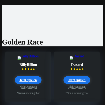
Home
Casinos
Bonis
Slots
Entwickler
News
Golden Race
BillyBillion
Dazard
Jetzt spielen
Jetzt spielen
Mehr Anzeigen
Mehr Anzeigen
*Neukundenangebot
*Neukundenangebot