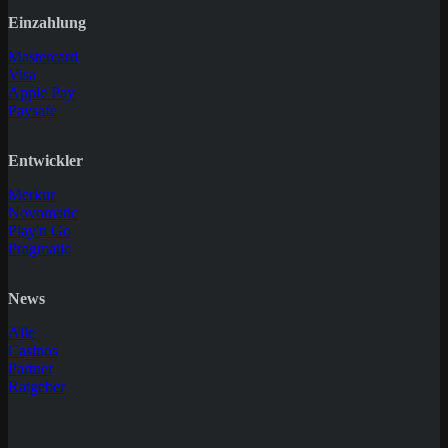
Einzahlung
Mastercard
Visa
Apple Pay
Paysafe
Entwickler
Merkur
Novomatic
Play'n Go
Pragmatic
News
Alle
Casinos
Partner
Ratgeber