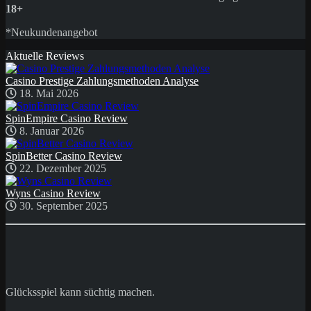
18+
*Neukundenangebot
Aktuelle Reviews
Casino Prestige Zahlungsmethoden Analyse
18. Mai 2026
SpinEmpire Casino Review
8. Januar 2026
SpinBetter Casino Review
22. Dezember 2025
Wyns Casino Review
30. September 2025
Glücksspiel kann süchtig machen.