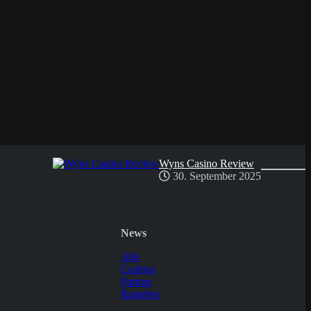
Wyns Casino Review
30. September 2025
News
Alle
Casinos
Partner
Ratgeber