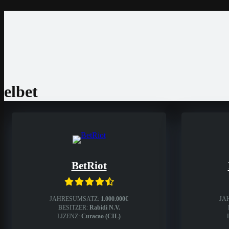
Home
Casinos
Bonis
Slots
Entw
News
elbet
BetRiot
JAHRESUMSATZ:
1.000.000€
JA
BESITZER:
Rabidi N.V.
LIZENZ:
Curacao (CIL)