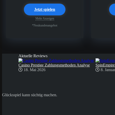
Jetzt spielen
Mehr Anzeigen
*Neukundenangebot
Aktuelle Reviews
Casino Prestige Zahlungsmethoden Analyse
SpinEmpire
18. Mai 2026
8. Janua
Glücksspiel kann süchtig machen.