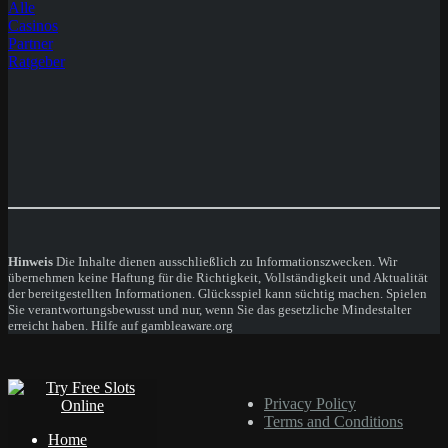
Alle
Casinos
Partner
Ratgeber
Hinweis
Die Inhalte dienen ausschließlich zu Informationszwecken. Wir
übernehmen keine Haftung für die Richtigkeit, Vollständigkeit und Aktualität
der bereitgestellten Informationen. Glücksspiel kann süchtig machen. Spielen
Sie verantwortungsbewusst und nur, wenn Sie das gesetzliche Mindestalter
erreicht haben. Hilfe auf gambleaware.org
© Copyright 2024
Privacy Policy
Terms and Conditions
Home