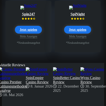
Spin247
SpiNight
Jetzt spielen
Jetzt spielen
Mehr Anzeigen
Mehr Anzeigen
*Neukundenangebot
*Neukundenangebot
Aktuelle Reviews
SpinEmpire
SpinBetter Casino
Wyns Casino
asino Prestige
Casino Review
Review
Review
Zahlungsmethoden
8. Januar 2026
22. Dezember
30. Septembe
Analyse
2025
2025
18. Mai 2026