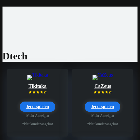
Home
Casinos
Bonis
Slots
Entwickler
News
Dtech
Tikitaka
CaZeus
Jetzt spielen
Jetzt spielen
Mehr Anzeigen
Mehr Anzeigen
*Neukundenangebot
*Neukundenangebot