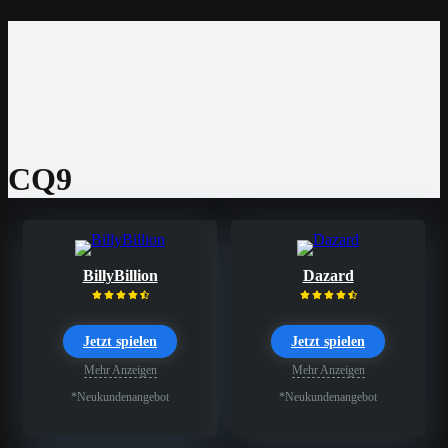
Home
Casinos
Bonis
Slots
Entwickler
News
CQ9
BillyBillion
Dazard
Jetzt spielen
Jetzt spielen
Mehr Anzeigen
Mehr Anzeigen
*Neukundenangebot
*Neukundenangebot