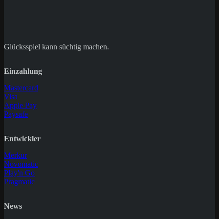
Glücksspiel kann süchtig machen.
Einzahlung
Mastercard
Visa
Apple Pay
Paysafe
Entwickler
Merkur
Novomatic
Play'n Go
Pragmatic
News