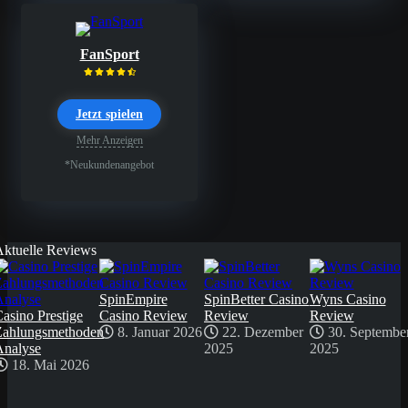
FanSport
Jetzt spielen
Mehr Anzeigen
*Neukundenangebot
Aktuelle Reviews
SpinEmpire
SpinBetter Casino
Wyns Casino
asino Prestige
Casino Review
Review
Review
Zahlungsmethoden
8. Januar 2026
22. Dezember
30. Septembe
Analyse
2025
2025
18. Mai 2026