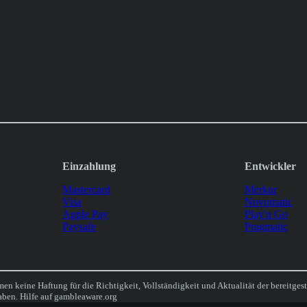
Einzahlung
Entwickler
Mastercard
Merkur
Visa
Novomatic
Apple Pay
Play'n Go
Paysafe
Pragmatic
n keine Haftung für die Richtigkeit, Vollständigkeit und Aktualität der bereitges
aben. Hilfe auf gambleaware.org