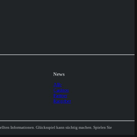
News
Alle
Casinos
Partner
Ratgeber
tellten Informationen. Glücksspiel kann süchtig machen. Spielen Sie