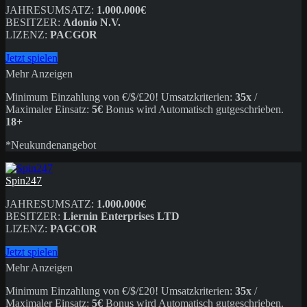
JAHRESUMSATZ:
1.000.000€
BESITZER:
Adonio N.V.
LIZENZ:
PACGOR
Jetzt spielen
Mehr Anzeigen
Minimum Einzahlung von €/$/£20! Umsatzkriterien:
35x
/
Maximaler Einsatz:
5€
Bonus wird Automatisch gutgeschrieben.
18+
*Neukundenangebot
Spin247
JAHRESUMSATZ:
1.000.000€
BESITZER:
Liernin Enterprises LTD
LIZENZ:
PAGCOR
Jetzt spielen
Mehr Anzeigen
Minimum Einzahlung von €/$/£20! Umsatzkriterien:
35x
/
Maximaler Einsatz:
5€
Bonus wird Automatisch gutgeschrieben.