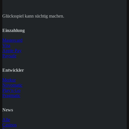
Glücksspiel kann süchtig machen.
Einzahlung
Mastercard
Visa
Apple Pay
Paysafe
Entwickler
Merkur
Novomatic
Play'n Go
Pragmatic
News
Alle
Casinos