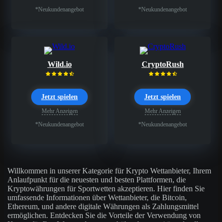
*Neukundenangebot
*Neukundenangebot
Wild.io
CryptoRush
Jetzt spielen
Jetzt spielen
Mehr Anzeigen
Mehr Anzeigen
*Neukundenangebot
*Neukundenangebot
Willkommen in unserer Kategorie für Krypto Wettanbieter, Ihrem
Anlaufpunkt für die neuesten und besten Plattformen, die
Kryptowährungen für Sportwetten akzeptieren. Hier finden Sie
umfassende Informationen über Wettanbieter, die Bitcoin,
Ethereum, und andere digitale Währungen als Zahlungsmittel
ermöglichen. Entdecken Sie die Vorteile der Verwendung von