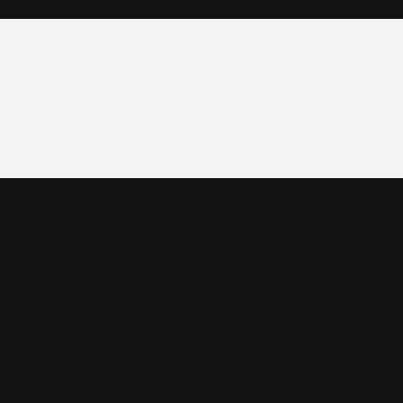
ickler