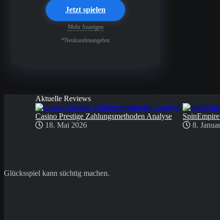
Jetzt spielen
Mehr Anzeigen
*Neukundenangebot
Aktuelle Reviews
Casino Prestige Zahlungsmethoden Analyse
SpinEmpire
18. Mai 2026
8. Janua
Glücksspiel kann süchtig machen.